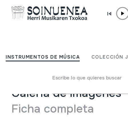
Ir directamente al contenido
INSTRUMENTOS DE MÚSICA
ATABAL MAKILAK
INSTRUMENTOS DE MÚSICA
COLECCIÓN 
Autor
Ez dakigu.
Escribe lo que quieres buscar
Galería de imágenes
Ficha completa