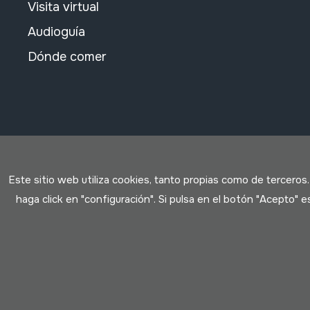
Visita virtual
Audioguía
Dónde comer
Este sitio web utiliza cookies, tanto propias como de terceros
haga click en "configuración". Si pulsa en el botón "Acepto"
Condiciones de uso
Política de privacidad
Política de c