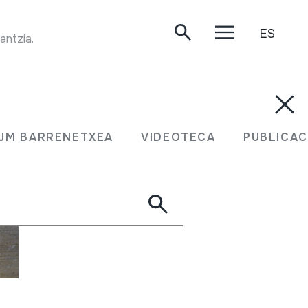
ES
TRANSUMANTZIA. Faltzesko artaldearekin transumantzia. Handia mendia, 1999.
JM BARRENETXEA
VIDEOTECA
PUBLICAC