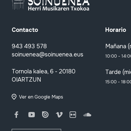
Contacto
Horario
943 493 578
Mañana (
soinuenea@soinuenea.eus
10:00 - 14:0
Tornola kalea, 6 - 20180
Tarde (mi
OIARTZUN
15:00 - 18:0
Ver en Google Maps
Facebook
Youtube
Issuu
Vimeo
Flickr
SoundCloud