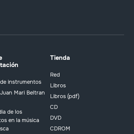
e
Tienda
tación
Red
 de instrumentos
Libros
Juan Mari Beltran
Libros (pdf)
CD
ia de los
DVD
os en la música
asca
CDROM