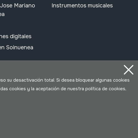
 Jose Mariano
Instrumentos musicales
ea
nes digitales
 en Soinuenea
uso su desactivación total. Si desea bloquear algunas cookies
das cookies y la aceptación de nuestra política de cookies,
Desarrollado por Lotura