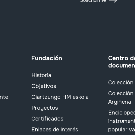
Suscribirme
Fundación
Centro d
documen
Historia
Colección
Objetivos
Colección 
ante
Oiartzungo HM eskola
Argiñena
a
Proyectos
Encicloped
Certificados
instrument
Enlaces de interés
popular v