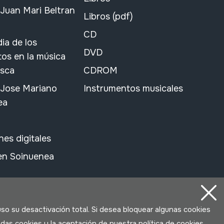
Juan Mari Beltran
Libros (pdf)
CD
ia de los
DVD
os en la música
asca
CDROM
 Jose Mariano
Instrumentos musicales
ea
nes digitales
 en Soinuenea
uso su desactivación total. Si desea bloquear algunas cookies
das cookies y la aceptación de nuestra política de cookies,