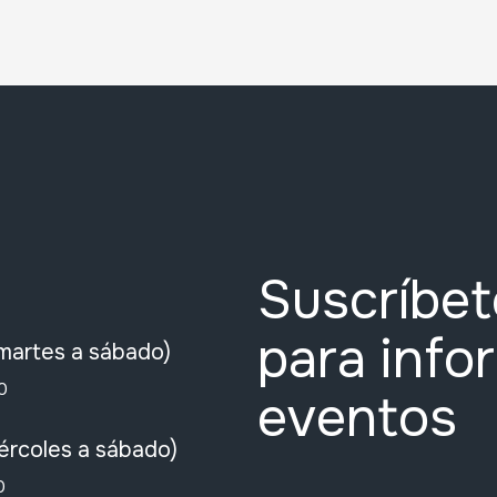
Suscríbet
para info
martes a sábado)
0
eventos
ércoles a sábado)
0