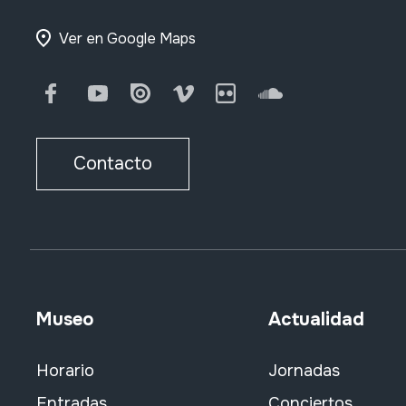
Ver en Google Maps
Facebook
Youtube
Issuu
Vimeo
Flickr
SoundCloud
Contacto
Museo
Actualidad
Horario
Jornadas
Entradas
Conciertos