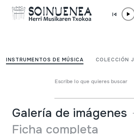
Ir directamente al contenido
INSTRUMENTOS DE MÚSICA
Atrapando la voz ;
INSTRUMENTOS DE MÚSICA
COLECCIÓN 
Autor
Joaquín Díaz. Luis Delgado ;
Tipo de Instrumento de música
Aparatos de reproducc
Escribe lo que quieres buscar
Voz
Galería de imágenes
Ficha completa