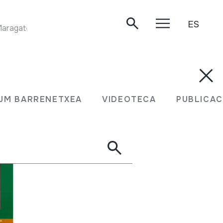
ES
BAJADA AL VERMUT. Eduardo Pérez tamboritero. MaragaterÍa. Boisan, 1999/06/24.
JM BARRENETXEA
VIDEOTECA
PUBLICAC