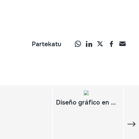
Partekatu
Diseño gráfico en el comercio de Valladolid 1850-1950 ; El diseño gráfico en el comercio de Valladolid 1850-1950 ; Tipografía y tipos en la publicidad impresa en el comercio de Valladolid. 1850-1950 ; Imprentas y maquinaria para impresión en Valladolid. 1850-1950 ; Catálogo: - Agricultura ; - Alimentación ; - Artes musicales ; - Bancos ; - Bares y cafés ; - Construcción ; - Educación ; - Energía ; - Fábricas ; - Fotografía ; - Higiene y limpieza ; - Hoteles ; - Imprentas ; - Indumentaria ; - Librerías ; - Perfumerías ; - Periódicos y revistas ; - Regalos , - Salud ; - Seguros ; - Transportes y vehículos ; - Turismo;