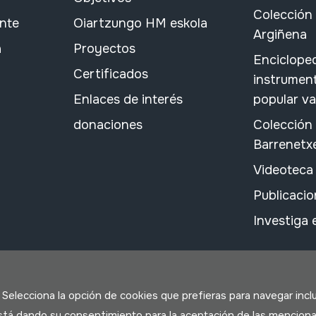
Colección 
ante
Oiartzungo HM eskola
Argiñena
a
Proyectos
Encicloped
Certificados
instrument
Enlaces de interés
popular v
donaciones
Colección
Barrenetx
Videoteca
Publicacio
Investiga
. Selecciona la opción de cookies que prefieras para navegar incl
 está dando su consentimiento para la aceptación de las menciona