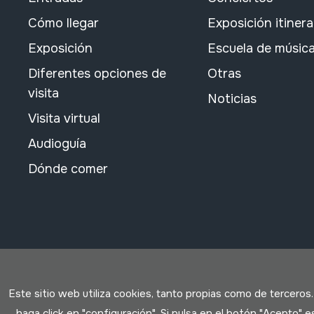
Cómo llegar
Exposición itiner
Exposición
Escuela de músic
Diferentes opciones de
Otras
visita
Noticias
Visita virtual
Audioguía
Dónde comer
Este sitio web utiliza cookies, tanto propias como de terceros
haga click en "configuración". Si pulsa en el botón "Acepto"