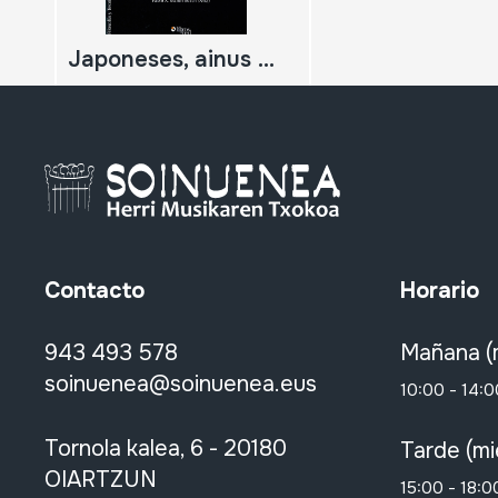
Japoneses, ainus y vascos. Costumbres milenarias. Un enfoque antropológico
Contacto
Horario
943 493 578
Mañana (
soinuenea@soinuenea.eus
10:00 - 14:0
Tornola kalea, 6 - 20180
Tarde (mi
OIARTZUN
15:00 - 18:0