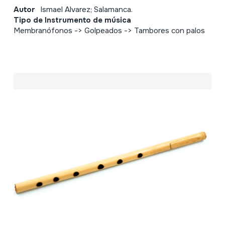
Autor
Ismael Alvarez; Salamanca.
Tipo de Instrumento de música
Membranófonos -> Golpeados -> Tambores con palos