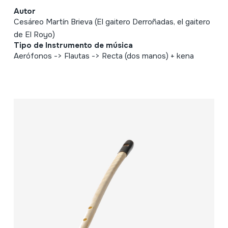
Autor
Cesáreo Martín Brieva (El gaitero Derroñadas, el gaitero
de El Royo)
Tipo de Instrumento de música
Aerófonos -> Flautas -> Recta (dos manos) + kena