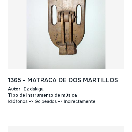
1365 - MATRACA DE DOS MARTILLOS
Autor
Ez dakigu.
Tipo de Instrumento de música
Idiófonos -> Golpeados -> Indirectamente