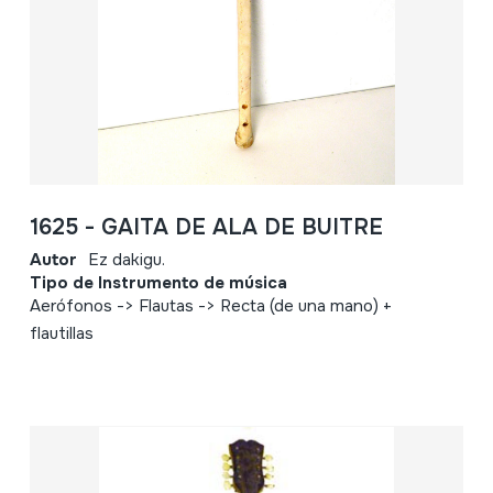
1625 - GAITA DE ALA DE BUITRE
Autor
Ez dakigu.
Tipo de Instrumento de música
Aerófonos -> Flautas -> Recta (de una mano) +
flautillas