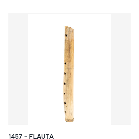
1457 - FLAUTA