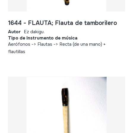
1644 - FLAUTA; Flauta de tamborilero
Autor
Ez dakigu.
Tipo de Instrumento de música
Aerófonos -> Flautas -> Recta (de una mano) +
flautillas