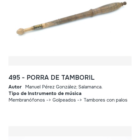
495 - PORRA DE TAMBORIL
Autor
Manuel Pérez González; Salamanca.
Tipo de Instrumento de música
Membranófonos -> Golpeados -> Tambores con palos