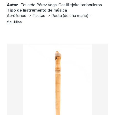
Autor
Eduardo Pérez Vega; Castillejoko tanborileroa.
Tipo de Instrumento de música
Aerófonos -> Flautas -> Recta (de una mano) +
flautillas