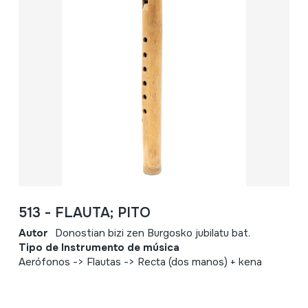
513 - FLAUTA; PITO
Autor
Donostian bizi zen Burgosko jubilatu bat.
Tipo de Instrumento de música
Aerófonos -> Flautas -> Recta (dos manos) + kena