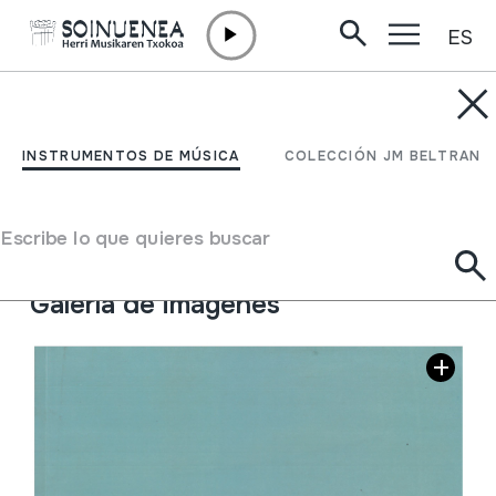
ES
Ir directamente al contenido
INSTRUMENTOS DE MÚSICA
Berria urtekaria 2008
INSTRUMENTOS DE MÚSICA
COLECCIÓN JM BELTRAN
Autor
Zuzendaria: Martxelo OtamendiErredakzioko
Escribe lo que quieres buscar
koordinatzailea: Ainara Argoitia
Galería de imágenes