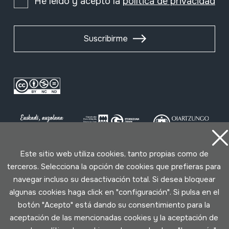
He leído y acepto la
política de privacidad
Suscribirme
Este sitio web utiliza cookies, tanto propias como de
terceros. Selecciona la opción de cookies que prefieras para
Condiciones de uso
Política de privacidad
navegar incluso su desactivación total. Si desea bloquear
Política de cookies
algunas cookies haga click en "configuración". Si pulsa en el
botón "Acepto" está dando su consentimiento para la
Desarrollado por Lotura
aceptación de las mencionadas cookies y la aceptación de