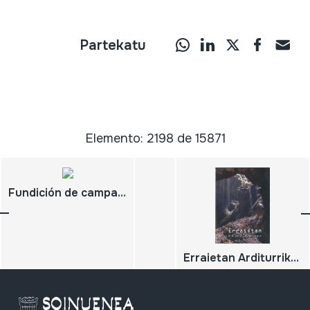
Partekatu
Elemento: 2198 de 15871
Fundición de campana a pie de torre 13-05-2005
Erraietan Arditurriko meategia