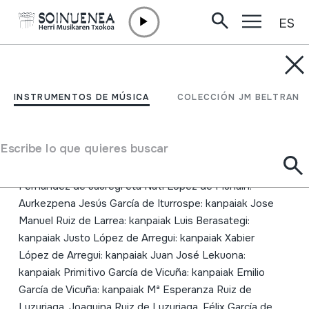
ES
Ir directamente al contenido
INSTRUMENTOS DE MÚSICA
Campaneros; Municipio
INSTRUMENTOS DE MÚSICA
COLECCIÓN JM BELTRAN
de Elburgo
Escribe lo que quieres buscar
Autor
Egilea: Burgeluko Udala Emaile ezberdinak: Patxo
Fernandez de Jauregi eta Nati López de Munain:
Aurkezpena Jesús García de Iturrospe: kanpaiak Jose
Manuel Ruiz de Larrea: kanpaiak Luis Berasategi:
kanpaiak Justo López de Arregui: kanpaiak Xabier
López de Arregui: kanpaiak Juan José Lekuona:
kanpaiak Primitivo García de Vicuña: kanpaiak Emilio
García de Vicuña: kanpaiak Mª Esperanza Ruiz de
Luzuriaga, Joaquina Ruiz de Luzuriaga, Félix García de