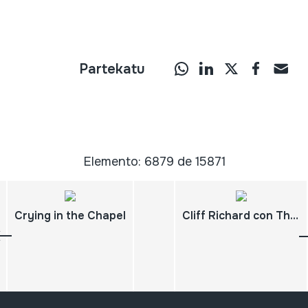
Partekatu
Elemento: 6879 de 15871
Crying in the Chapel
Cliff Richard con The Shadows; Havin' fun; Evening comes; Friends; I could easily fall (in love with you)