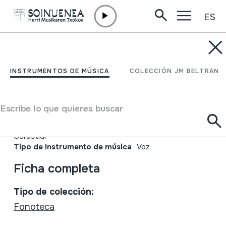
ES
Ir directamente al contenido
INSTRUMENTOS DE MÚSICA
Coro de Cámara del
INSTRUMENTOS DE MÚSICA
COLECCIÓN JM BELTRAN
Orfeón Donostiarra
Escribe lo que quieres buscar
Autor
Coro de Cámara del Orfeón Donostiarra; Juan
Gorostidi
Tipo de Instrumento de música
Voz
Ficha completa
Tipo de colección:
Fonoteca