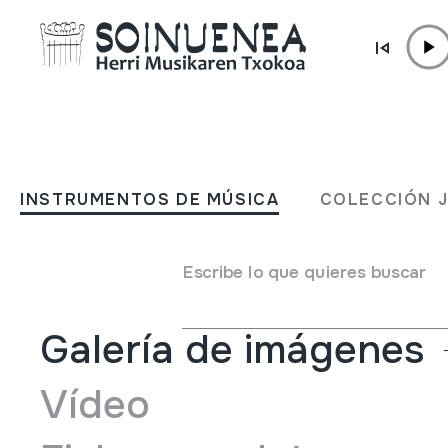
Ir directamente al contenido
INSTRUMENTOS DE MÚSICA
CUNCHAS
INSTRUMENTOS DE MÚSICA
COLECCIÓN 
Autor
Brisas do Quenllo taldea
Tipo de Instrumento de música
Idiófonos
->
Frotados /
Escribe lo que quieres buscar
Galería de imágenes
Vídeo