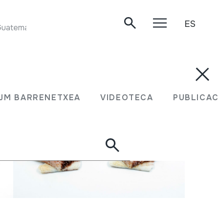
ES
temala, Vol. 1 Various Artists Folkways Records - FW0421
JM BARRENETXEA
VIDEOTECA
PUBLICAC