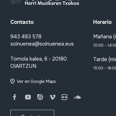
Contacto
Horario
943 493 578
Mañana (
soinuenea@soinuenea.eus
10:00 - 14:0
Tornola kalea, 6 - 20180
Tarde (mi
OIARTZUN
15:00 - 18:0
Ver en Google Maps
Facebook
Youtube
Issuu
Vimeo
Flickr
SoundCloud