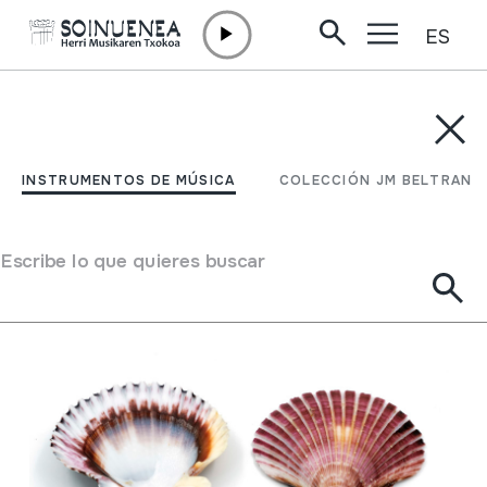
ES
Ir directamente al contenido
INSTRUMENTOS DE MÚSICA
COLECCIÓN JM BELTRAN
Filtrar
INSTRUMENTOS DE MÚSICA
COLECCIÓN JM BELTRAN
Buscador
Escribe lo que quieres buscar