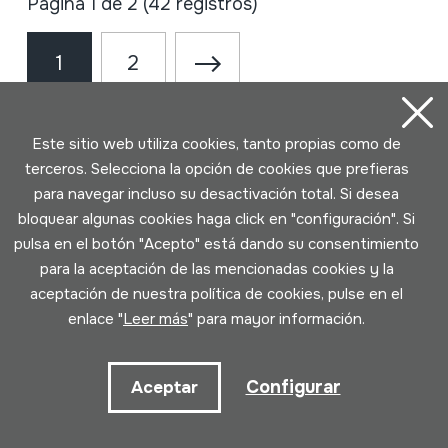
Página 1 de 2 (42 registros)
1
2
Este sitio web utiliza cookies, tanto propias como de
terceros. Selecciona la opción de cookies que prefieras
para navegar incluso su desactivación total. Si desea
bloquear algunas cookies haga click en "configuración". Si
pulsa en el botón "Acepto" está dando su consentimiento
para la aceptación de las mencionadas cookies y la
Contacto
aceptación de nuestra política de cookies, pulse en el
enlace "
Leer más
" para mayor información.
943 493 578
soinuenea@soinuenea.eus
Configurar
Aceptar
Tornola kalea, 6 - 20180 OIARTZUN