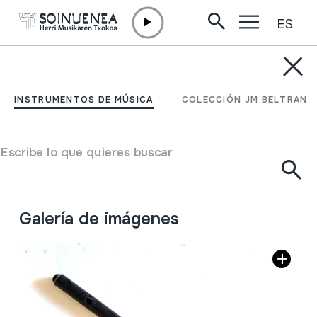
ES
Ir directamente al contenido
INSTRUMENTOS DE MÚSICA
FLAUTA; Zeharkako
INSTRUMENTOS DE MÚSICA
COLECCIÓN JM BELTRAN
flauta
Escribe lo que quieres buscar
Autor
Prosper en Valencia
Tipo de Instrumento de música
Aerófonos
->
Flautas
->
Travesera
Galería de imágenes