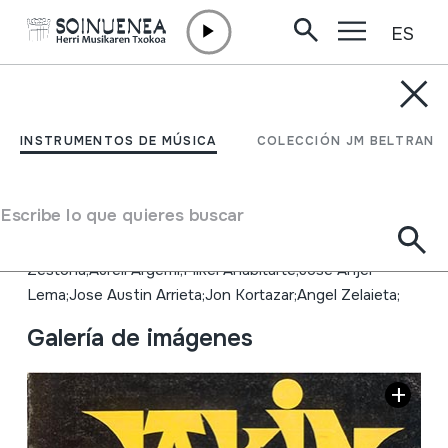
ES
Ir directamente al contenido
INSTRUMENTOS DE MÚSICA
JAKIN; Euskal Herria eta
INSTRUMENTOS DE MÚSICA
COLECCIÓN JM BELTRAN
Europa;
Escribe lo que quieres buscar
Autor
Carlos Garaikoetxea Urriza;Xabier Saizar;Jose Antonio
Zestona;Aureli Argemí;Mikel Anabitarte;Jose Anjel
Lema;Jose Austin Arrieta;Jon Kortazar;Angel Zelaieta;
Galería de imágenes