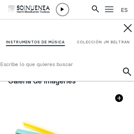
ES
Ir directamente al contenido
INSTRUMENTOS DE MÚSICA
KALAKA
INSTRUMENTOS DE MÚSICA
COLECCIÓN JM BELTRAN
Autor
Ez dakigu.
Tipo de Instrumento de música
Escribe lo que quieres buscar
Idiófonos
->
Golpeados
->
Indirectamente
Galería de imágenes