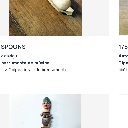
- SPOONS
17
z dakigu.
Aut
 Instrumento de música
Tipo
s -> Golpeados -> Indirectamente
Idió