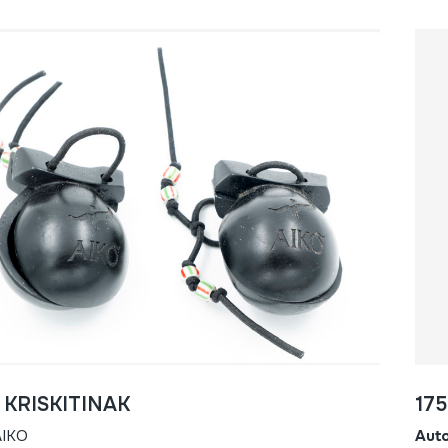
- KRISKITINAK
175
AIKO
Aut