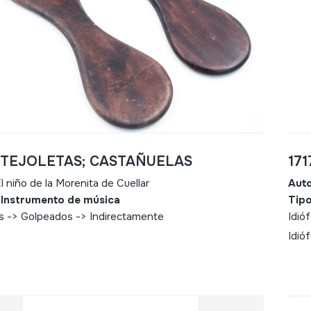
- TEJOLETAS; CASTAÑUELAS
17
l niño de la Morenita de Cuellar
Aut
 Instrumento de música
Tipo
s -> Golpeados -> Indirectamente
Idió
Idió