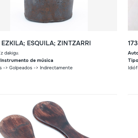
- EZKILA; ESQUILA; ZINTZARRI
17
z dakigu.
Aut
 Instrumento de música
Tipo
s -> Golpeados -> Indirectamente
Idió