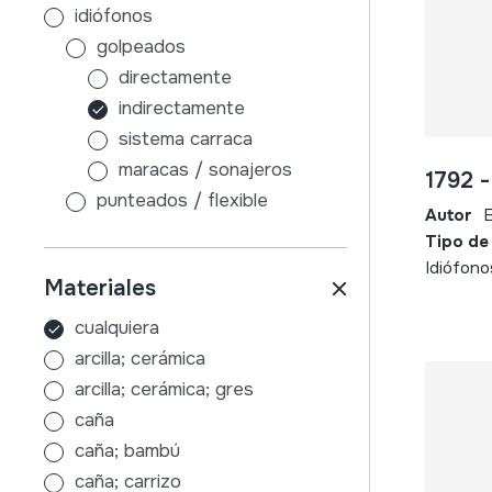
idiófonos
golpeados
directamente
indirectamente
sistema carraca
maracas / sonajeros
1792 
punteados / flexible
Autor
E
sin caja de resonancia
Tipo de
con caja de resonancia
Idiófono
Materiales
frotados / friccionados
aire
cualquiera
membranófonos
arcilla; cerámica
golpeados
arcilla; cerámica; gres
tambores con palos
caña
sin palos
caña; bambú
indirectamente
caña; carrizo