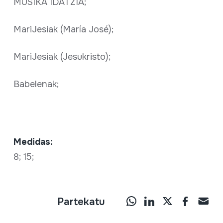
MUSIKA IDATZIA;
MariJesiak (María José);
MariJesiak (Jesukristo);
Babelenak;
Medidas:
8; 15;
Partekatu