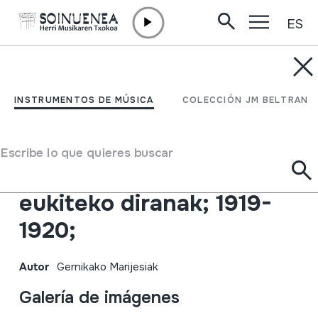
ES
Ir directamente al contenido
INSTRUMENTOS DE MÚSICA
Kanta barriak;
INSTRUMENTOS DE MÚSICA
COLECCIÓN JM BELTRAN
Gabonetakoak; Bederatzi
egunean kantetako;
Escribe lo que quieres buscar
Marijesiak; Burus
eukiteko diranak; 1919-
1920;
Autor
Gernikako Marijesiak
Galería de imágenes