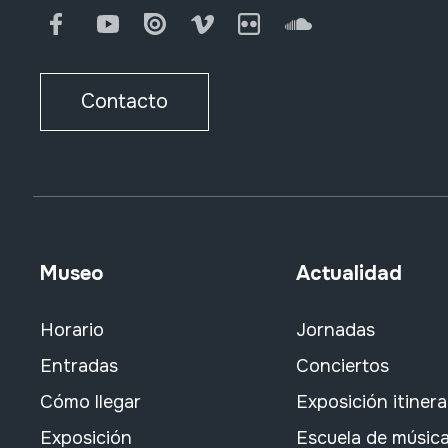
Facebook
Youtube
Issuu
Vimeo
Flickr
SoundCloud
Contacto
Museo
Actualidad
Horario
Jornadas
Entradas
Conciertos
Cómo llegar
Exposición itiner
Exposición
Escuela de músic