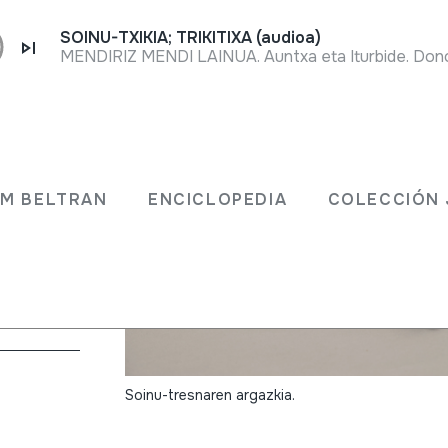
SOINU-TXIKIA; TRIKITIXA (audioa)
MENDIRIZ MENDI LAINUA. Auntxa eta Iturbide. Dono
n
JM BELTRAN
ENCICLOPEDIA
COLECCIÓN 
ari bera.
liton
Soinu-tresnaren argazkia.