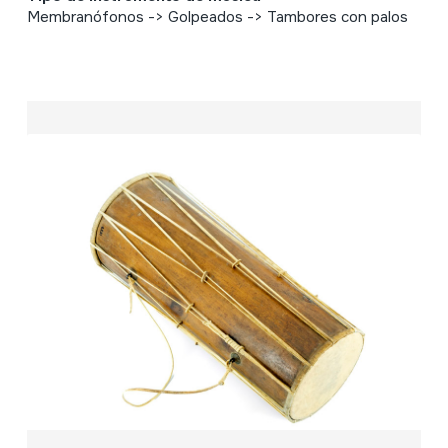
Membranófonos -> Golpeados -> Tambores con palos