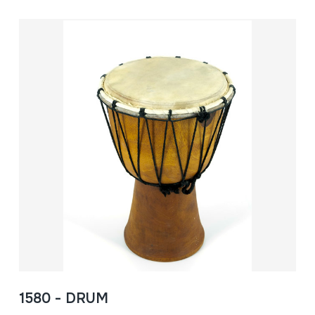
1580 - DRUM