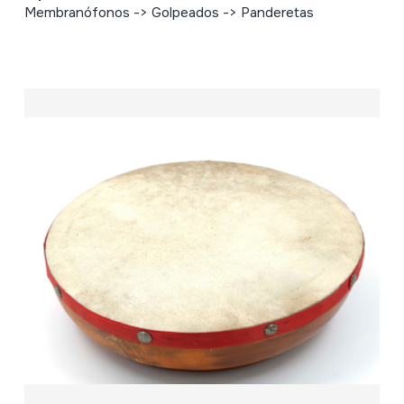
Membranófonos -> Golpeados -> Panderetas