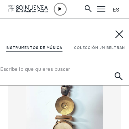
ES
Ir directamente al contenido
INSTRUMENTOS DE MÚSICA
COLECCIÓN JM BELTRAN
Filtrar
INSTRUMENTOS DE MÚSICA
COLECCIÓN JM BELTRAN
Buscador
Escribe lo que quieres buscar