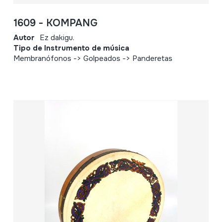
1609 - KOMPANG
Autor
Ez dakigu.
Tipo de Instrumento de música
Membranófonos -> Golpeados -> Panderetas