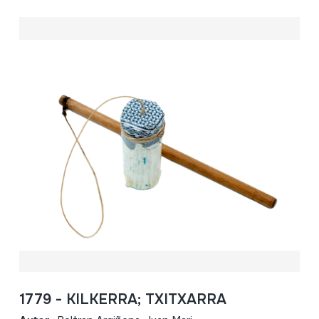
1779 - KILKERRA; TXITXARRA