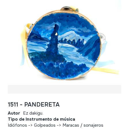
1511 - PANDERETA
Autor
Ez dakigu.
Tipo de Instrumento de música
Idiófonos -> Golpeados -> Maracas / sonajeros