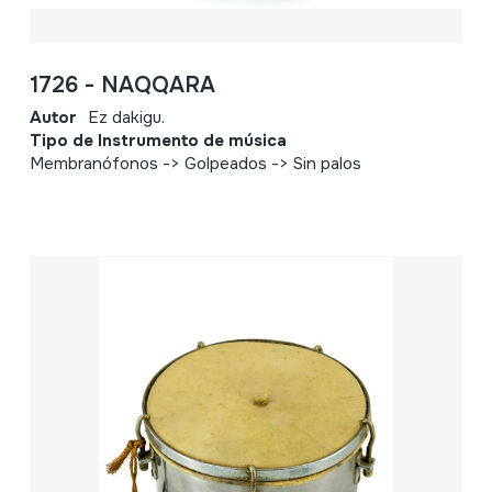
1726 - NAQQARA
Autor
Ez dakigu.
Tipo de Instrumento de música
Membranófonos -> Golpeados -> Sin palos