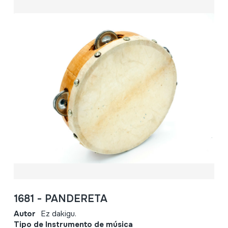
1681 - PANDERETA
Autor
Ez dakigu.
Tipo de Instrumento de música