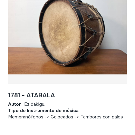
1781 - ATABALA
Autor
Ez dakigu.
Tipo de Instrumento de música
Membranófonos -> Golpeados -> Tambores con palos