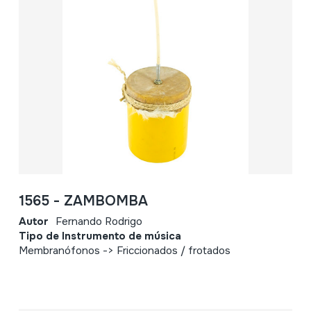
1565 - ZAMBOMBA
Autor
Fernando Rodrigo
Tipo de Instrumento de música
Membranófonos -> Friccionados / frotados