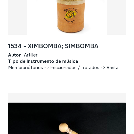
1534 - XIMBOMBA; SIMBOMBA
Autor
Artiller
Tipo de Instrumento de música
Membranófonos -> Friccionados / frotados -> Barita