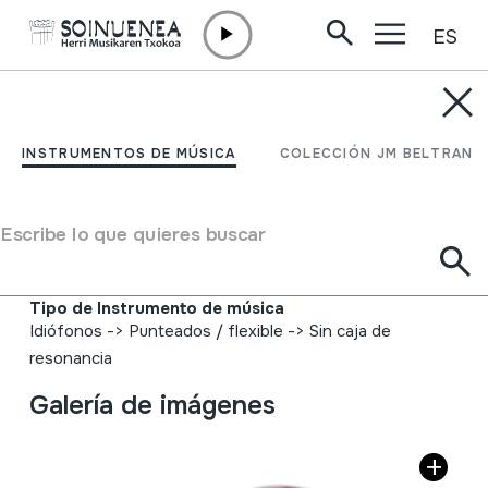
ES
Ir directamente al contenido
INSTRUMENTOS DE MÚSICA
MAULTROMMELN;
INSTRUMENTOS DE MÚSICA
COLECCIÓN JM BELTRAN
JEW'S HARP; Guimbarda;
Tronpa
Escribe lo que quieres buscar
Autor
Ez dakigu.
Tipo de Instrumento de música
Idiófonos
->
Punteados / flexible
->
Sin caja de
resonancia
Galería de imágenes