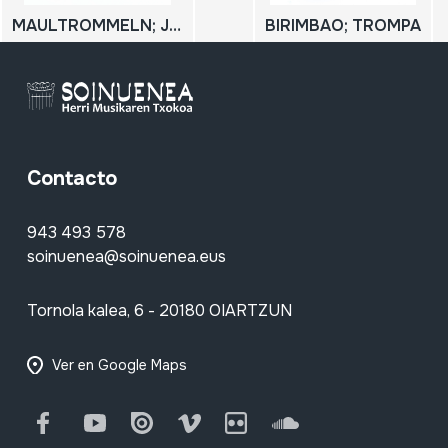
MAULTROMMELN; JEW'S HARP; Guimbarda; Tronpa
BIRIMBAO; TROMPA
Contacto
943 493 578
soinuenea@soinuenea.eus
Tornola kalea, 6 - 20180 OIARTZUN
Ver en Google Maps
Facebook
Youtube
Issuu
Vimeo
Flickr
SoundCloud