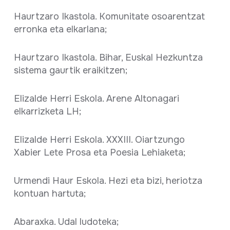
Haurtzaro Ikastola. Komunitate osoarentzat
erronka eta elkarlana;
Haurtzaro Ikastola. Bihar, Euskal Hezkuntza
sistema gaurtik eraikitzen;
Elizalde Herri Eskola. Arene Altonagari
elkarrizketa LH;
Elizalde Herri Eskola. XXXIII. Oiartzungo
Xabier Lete Prosa eta Poesia Lehiaketa;
Urmendi Haur Eskola. Hezi eta bizi, heriotza
kontuan hartuta;
Abaraxka. Udal ludoteka;