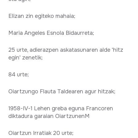
Elizan zin egiteko mahaia;
Maria Angeles Esnola Bidaurreta;
25 urte, adierazpen askatasunaren alde 'hitz
egin' zenetik;
84 urte;
Oiartzungo Flauta Taldearen agur hitzak;
1958-IV-1 Lehen greba eguna Francoren
diktadura garaian OiartzunenM
Oiartzun Irratiak 20 urte;