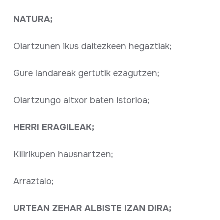
NATURA;
Oiartzunen ikus daitezkeen hegaztiak;
Gure landareak gertutik ezagutzen;
Oiartzungo altxor baten istorioa;
HERRI ERAGILEAK;
Kilirikupen hausnartzen;
Arraztalo;
URTEAN ZEHAR ALBISTE IZAN DIRA;