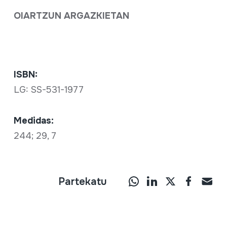
OIARTZUN ARGAZKIETAN
ISBN:
LG: SS-531-1977
Medidas:
244; 29, 7
Partekatu