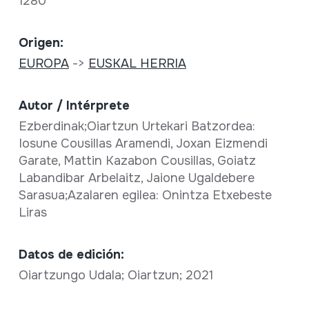
1280
Origen:
EUROPA
->
EUSKAL HERRIA
Autor / Intérprete
Ezberdinak;Oiartzun Urtekari Batzordea:
Iosune Cousillas Aramendi, Joxan Eizmendi
Garate, Mattin Kazabon Cousillas, Goiatz
Labandibar Arbelaitz, Jaione Ugaldebere
Sarasua;Azalaren egilea: Onintza Etxebeste
Liras
Datos de edición:
Oiartzungo Udala; Oiartzun; 2021