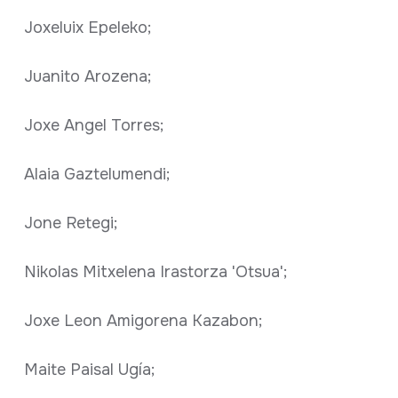
Joxeluix Epeleko;
Juanito Arozena;
Joxe Angel Torres;
Alaia Gaztelumendi;
Jone Retegi;
Nikolas Mitxelena Irastorza 'Otsua';
Joxe Leon Amigorena Kazabon;
Maite Paisal Ugía;