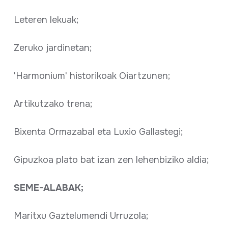
Leteren lekuak;
Zeruko jardinetan;
'Harmonium' historikoak Oiartzunen;
Artikutzako trena;
Bixenta Ormazabal eta Luxio Gallastegi;
Gipuzkoa plato bat izan zen lehenbiziko aldia;
SEME-ALABAK;
Maritxu Gaztelumendi Urruzola;