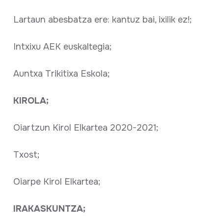
Lartaun abesbatza ere: kantuz bai, ixilik ez!;
Intxixu AEK euskaltegia;
Auntxa Trikitixa Eskola;
KIROLA;
Oiartzun Kirol Elkartea 2020-2021;
Txost;
Oiarpe Kirol Elkartea;
IRAKASKUNTZA;