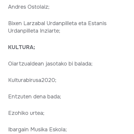
Andres Ostolaiz;
Bixen Larzabal Urdanpilleta eta Estanis
Urdanpilleta Inziarte;
KULTURA;
Oiartzualdean jasotako bi balada;
Kulturabirusa2020;
Entzuten dena bada;
Ezohiko urtea;
Ibargain Musika Eskola;