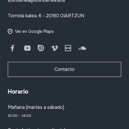
soinuenea@soinuenea.eus
Tornola kalea, 6 - 20180 OIARTZUN
Ver en Google Maps
Facebook
Youtube
Issuu
Vimeo
Flickr
SoundCloud
Contacto
Horario
Mañana (martes a sábado)
10:00 - 14:00