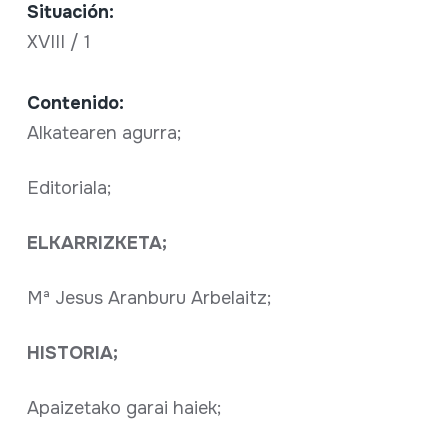
Situación:
XVIII / 1
Contenido:
Alkatearen agurra;
Editoriala;
ELKARRIZKETA;
Mª Jesus Aranburu Arbelaitz;
HISTORIA;
Apaizetako garai haiek;