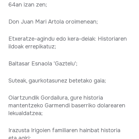
64an izan zen;
Don Juan Mari Artola oroimenean;
Etxeratze-agindu edo kera-deiak: Historiaren
ildoak errepikatuz;
Baltasar Esnaola 'Gaztelu';
Suteak, gaurkotasunez betetako gaia;
Oiartzundik Gordailura, gure historia
mantentzeko Garmendi baserriko dolarearen
lekualdatzea;
Irazusta Irigoien familiaren hainbat historia
eta agiri;