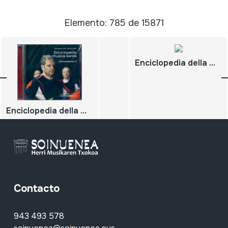
Elemento: 785 de 15871
Enciclopedia della musica sarda. Canto a chitarra 1;
Enciclopedia della musica sarda. Cori polifonci 2
Contacto
943 493 578