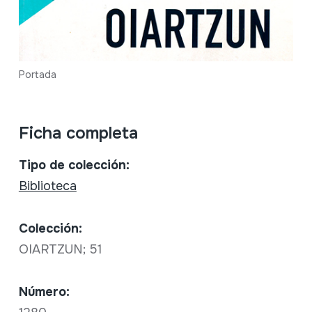
Portada
Ficha completa
Tipo de colección:
Biblioteca
Colección:
OIARTZUN; 51
Número: