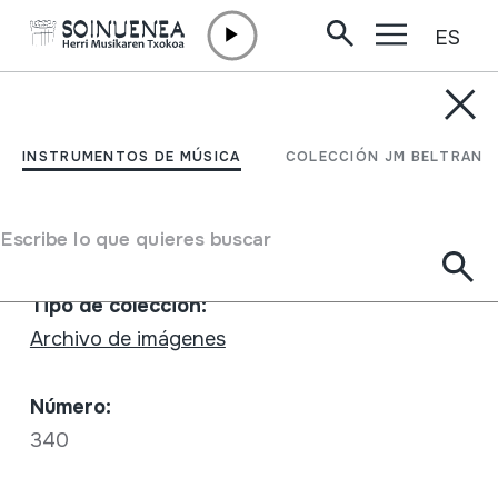
ES
Ir directamente al contenido
INSTRUMENTOS DE MÚSICA
PAMPLONA 1948
INSTRUMENTOS DE MÚSICA
COLECCIÓN JM BELTRAN
Autor
EUSKADIKO FILMATEGIA
Escribe lo que quieres buscar
Ficha completa
Tipo de colección:
Archivo de imágenes
Número:
340