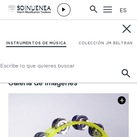
ES
Ir directamente al contenido
INSTRUMENTOS DE MÚSICA
PANDERETA
INSTRUMENTOS DE MÚSICA
COLECCIÓN JM BELTRAN
Autor
Ez dakigu.
Tipo de Instrumento de música
Escribe lo que quieres buscar
Idiófonos
->
Golpeados
->
Maracas / sonajeros
Galería de imágenes