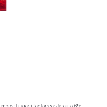
umbos; Izugarri fanfarrea; Jarauta 69;