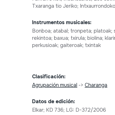
Txaranga tio Jeriko; Intxaurrondoko
Instrumentos musicales:
Bonboa; atabal; tronpeta; platoak; 
rekintoa; baxua; txirula; biolina; kla
perkusioak; gaiteroak; txintak
Clasificación:
Agrupación musical
->
Charanga
Datos de edición:
Elkar; KD 736; LG: D-372/2006