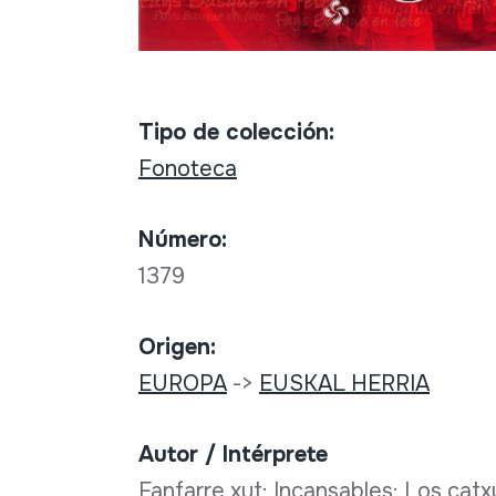
Tipo de colección:
Fonoteca
Número:
1379
Origen:
EUROPA
->
EUSKAL HERRIA
Autor / Intérprete
Fanfarre xut; Incansables; Los catx