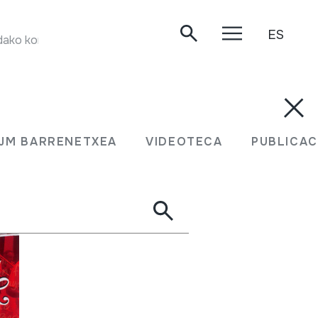
ES
ako kontzertua. Oiartzun, 2003.
JM BARRENETXEA
VIDEOTECA
PUBLICAC