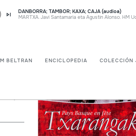
DANBORRA; TAMBOR; KAXA; CAJA (audioa)
MARTXA. Javi Santamaria eta Agustin Alonso. HM Ud
rangak
JM BELTRAN
ENCICLOPEDIA
COLECCIÓN 
a; Jarauta 69;
Zaratarrak
Charanga