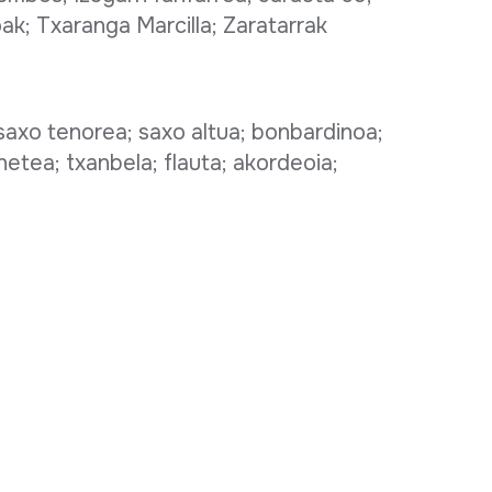
ak; Txaranga Marcilla; Zaratarrak
saxo tenorea; saxo altua; bonbardinoa;
rinetea; txanbela; flauta; akordeoia;