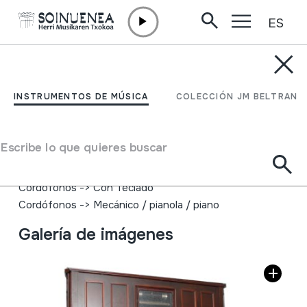
ES
Ir directamente al contenido
INSTRUMENTOS DE MÚSICA
PIANOLA
INSTRUMENTOS DE MÚSICA
COLECCIÓN JM BELTRAN
Autor
Angelus-Brinsmead. Sir Herbert Marshal. (Regent
Escribe lo que quieres buscar
Street, London)
Tipo de Instrumento de música
Cordófonos
->
Con Teclado
Cordófonos
->
Mecánico / pianola / piano
Galería de imágenes