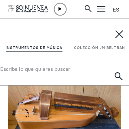
ES
Ir directamente al contenido
INSTRUMENTOS DE MÚSICA
COLECCIÓN JM BELTRAN
Filtrar
INSTRUMENTOS DE MÚSICA
COLECCIÓN JM BELTRAN
Buscador
Escribe lo que quieres buscar