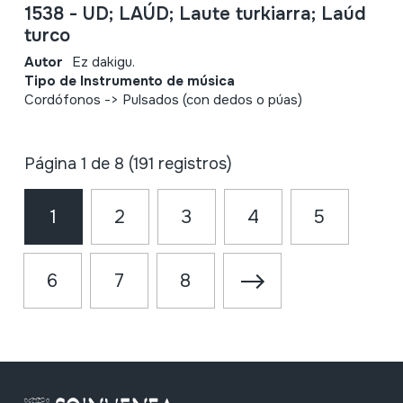
1538 - UD; LAÚD; Laute turkiarra; Laúd
turco
Autor
Ez dakigu.
Tipo de Instrumento de música
Cordófonos -> Pulsados (con dedos o púas)
Página 1 de 8 (191 registros)
1
2
3
4
5
6
7
8