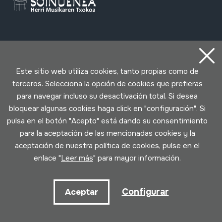
Contacto
Este sitio web utiliza cookies, tanto propias como de
943 493 578
soinuenea@soinuenea.eus
terceros. Selecciona la opción de cookies que prefieras
para navegar incluso su desactivación total. Si desea
bloquear algunas cookies haga click en "configuración". Si
Tornola kalea, 6 - 20180 OIARTZUN
pulsa en el botón "Acepto" está dando su consentimiento
para la aceptación de las mencionadas cookies y la
Ver en Google Maps
aceptación de nuestra política de cookies, pulse en el
enlace "
Leer más
" para mayor información.
Facebook
Youtube
Issuu
Vimeo
Flickr
SoundCloud
Configurar
Aceptar
Contacto