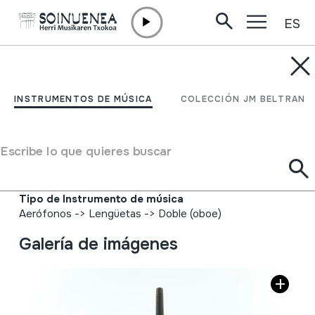
ES
Ir directamente al contenido
INSTRUMENTOS DE MÚSICA
PRACTICE CHANTERS;
INSTRUMENTOS DE MÚSICA
COLECCIÓN JM BELTRAN
Bagpipe practice
chanters
Escribe lo que quieres buscar
Autor
Ez dakigu.
Tipo de Instrumento de música
Aerófonos
->
Lengüetas
->
Doble (oboe)
Galería de imágenes