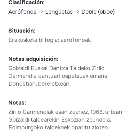
Clasificación:
Aerófonos
->
Lengüetas
->
Doble (oboe)
Situación:
Erakusketa biltegia; aerofonoak
Notas adquisición:
Goizaldi Euskal Dantza Taldeko Zirilo
Garmendia dantzari ospetsuak emana,
Donostian, bere etxean.
Notas:
Zirilo Garmendiak esan zuenez, 1968. urtean
Goizaldi taldearekin Eskozian zeundela,
Edimburgoko taldekoek oparitu zioten.