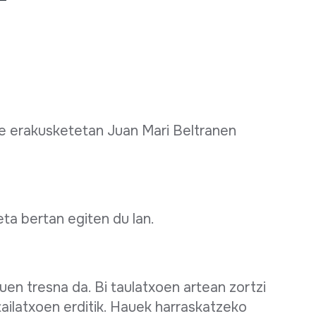
ere erakusketetan Juan Mari Beltranen
 eta bertan egiten du lan.
en tresna da. Bi taulatxoen artean zortzi
 tailatxoen erditik. Hauek harraskatzeko