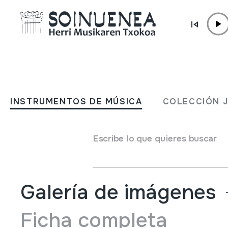
Ir directamente al contenido
INSTRUMENTOS DE MÚSICA
RASPA
INSTRUMENTOS DE MÚSICA
COLECCIÓN 
Autor
Juan Gorriti
Tipo de Instrumento de música
Idiófonos
->
Golpeado
Escribe lo que quieres buscar
Idiófonos
->
Frotados /
Galería de imágenes
Ficha completa