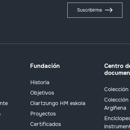
Suscribirme
Fundación
Centro d
documen
Historia
Colección
Objetivos
Colección 
ante
Oiartzungo HM eskola
Argiñena
a
Proyectos
Encicloped
Certificados
instrument