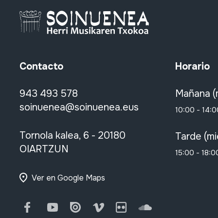
Contacto
Horario
943 493 578
Mañana (
soinuenea@soinuenea.eus
10:00 - 14:0
Tornola kalea, 6 - 20180
Tarde (mi
OIARTZUN
15:00 - 18:0
Ver en Google Maps
Facebook
Youtube
Issuu
Vimeo
Flickr
SoundCloud