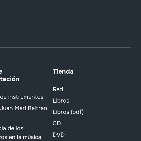
e
Tienda
tación
Red
 de instrumentos
Libros
Juan Mari Beltran
Libros (pdf)
CD
ia de los
DVD
os en la música