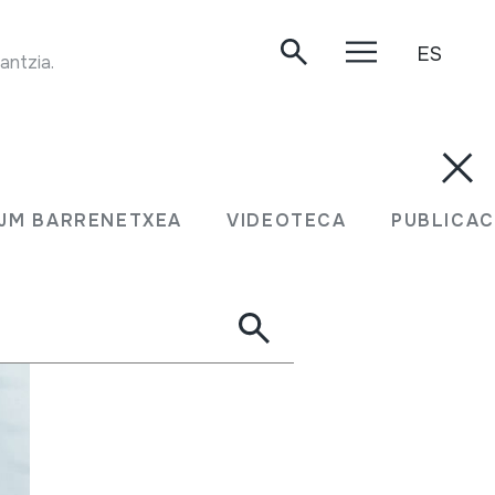
ES
TRANSUMANTZIA. Faltzesko artaldearekin transumantzia. Handia mendia, 1999.
JM BARRENETXEA
VIDEOTECA
PUBLICAC