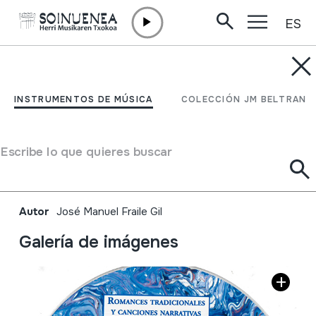
ES
Ir directamente al contenido
INSTRUMENTOS DE MÚSICA
Romances tradicionales
INSTRUMENTOS DE MÚSICA
COLECCIÓN JM BELTRAN
y canciones narrativas
del Aliste zamorano. CD 1
Escribe lo que quieres buscar
(1-85)
Autor
José Manuel Fraile Gil
Galería de imágenes