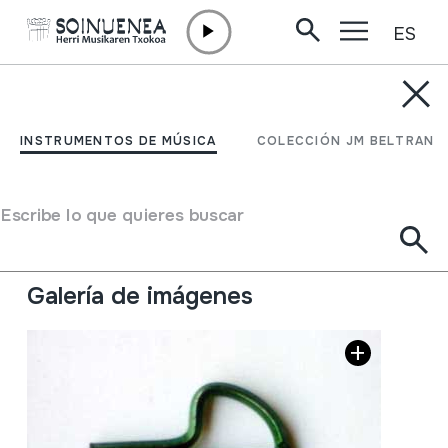
ES
Ir directamente al contenido
INSTRUMENTOS DE MÚSICA
TRONPA; MOSUGITARRA
INSTRUMENTOS DE MÚSICA
COLECCIÓN JM BELTRAN
Autor
Ez dakigu.
Tipo de Instrumento de música
Escribe lo que quieres buscar
Idiófonos
->
Punteados / flexible
->
Sin caja de
resonancia
Galería de imágenes