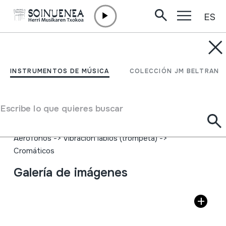
ES
Ir directamente al contenido
INSTRUMENTOS DE MÚSICA
TRONPETA
INSTRUMENTOS DE MÚSICA
COLECCIÓN JM BELTRAN
Autor
NADIR ALI & CO; Manufacturers of Musical intruments;
Escribe lo que quieres buscar
'Labor Ommia Vinoit'; Established 1885; Meerut.
Tipo de Instrumento de música
Aerófonos
->
Vibración labios (trompeta)
->
Cromáticos
Galería de imágenes