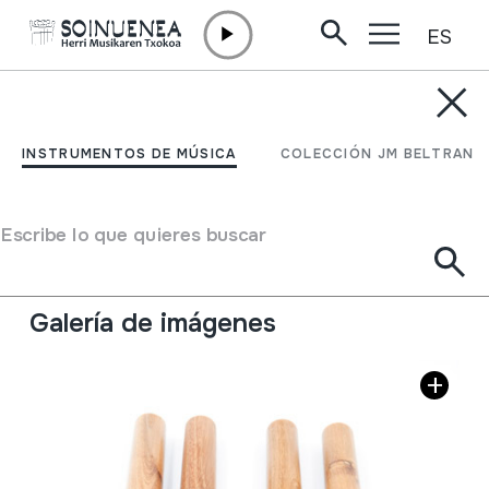
ES
Ir directamente al contenido
INSTRUMENTOS DE MÚSICA
TXALAPARTA MAKILAK
INSTRUMENTOS DE MÚSICA
COLECCIÓN JM BELTRAN
Autor
Beltran Argiñena, Juan Mari
Jalón, Fernando
Escribe lo que quieres buscar
Tipo de Instrumento de música
Idiófonos
->
Golpeados
->
Directamente
Galería de imágenes