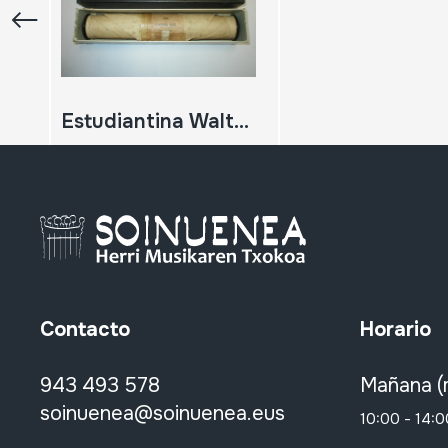
Estudiantina Waltz; Waldteufel
Contacto
Horario
943 493 578
Mañana (
soinuenea@soinuenea.eus
10:00 - 14:0