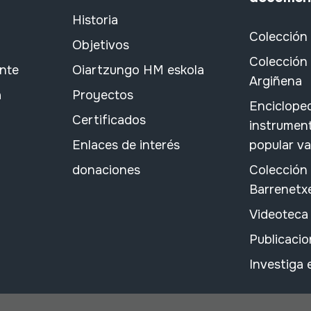
Historia
Colección
Objetivos
Colección 
ante
Oiartzungo HM eskola
Argiñena
a
Proyectos
Encicloped
Certificados
instrument
Enlaces de interés
popular v
donaciones
Colección
Barrenetx
Videoteca
Publicacio
Investiga