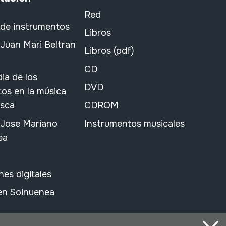
Red
 de instrumentos
Libros
Juan Mari Beltran
Libros (pdf)
CD
ia de los
DVD
os en la música
asca
CDROM
 Jose Mariano
Instrumentos musicales
ea
nes digitales
 en Soinuenea