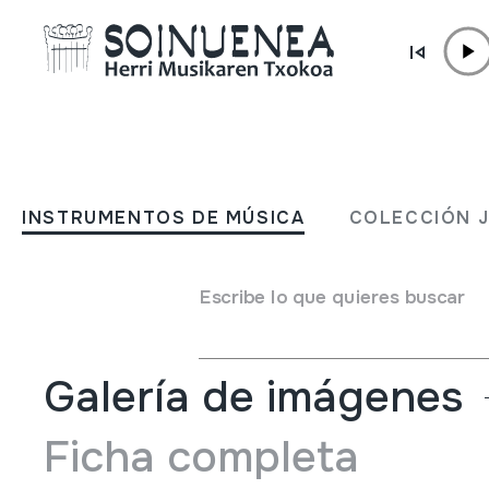
Ir directamente al contenido
INSTRUMENTOS DE MÚSICA
Waltz Aragonaise; Jota
INSTRUMENTOS DE MÚSICA
COLECCIÓN 
Aragonesa; Perez Loriano,
Escribe lo que quieres buscar
Autor
Pérez Loriano, Agustín
Galería de imágenes
Ficha completa