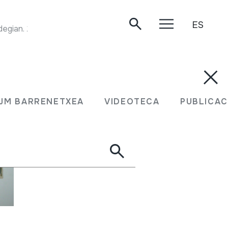
ES
ldegian. 2005-05-06.
JM BARRENETXEA
VIDEOTECA
PUBLICAC