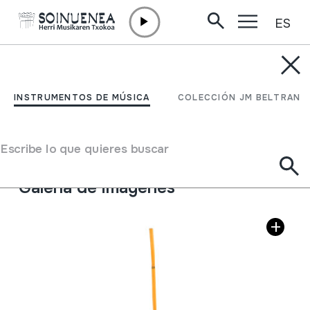
ES
Ir directamente al contenido
INSTRUMENTOS DE MÚSICA
ZAMBOMBA
INSTRUMENTOS DE MÚSICA
COLECCIÓN JM BELTRAN
Autor
Ez dakigu.
Tipo de Instrumento de música
Escribe lo que quieres buscar
Membranófonos
->
Friccionados / frotados
->
Barita
Galería de imágenes