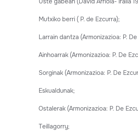
Uste gabean (David Arriola- Iraila 1
Mutxiko berri ( P. de Ezcurra);
Larrain dantza (Armonizazioa: P. De 
Ainhoarrak (Armonizazioa: P. De Ezcu
Sorginak (Armonizazioa: P. De Ezcur
Eskualdunak;
Ostalerak (Armonizazioa: P. De Ezcur
Teillagorry;