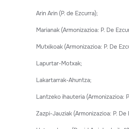
Arin Arin (P. de Ezcurra);
Marianak (Armonizazioa: P. De Ezcur
Mutxikoak (Armonizazioa: P. De Ezcu
Lapurtar-Motxak;
Lakartarrak-Ahuntza;
Lantzeko ihauteria (Armonizazioa: P
Zazpi-Jauziak (Armonizazioa: P. De 