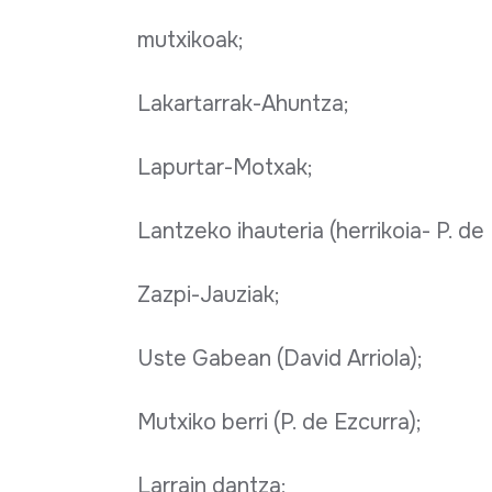
mutxikoak;
Lakartarrak-Ahuntza;
Lapurtar-Motxak;
Lantzeko ihauteria (herrikoia- P. de 
Zazpi-Jauziak;
Uste Gabean (David Arriola);
Mutxiko berri (P. de Ezcurra);
Larrain dantza;