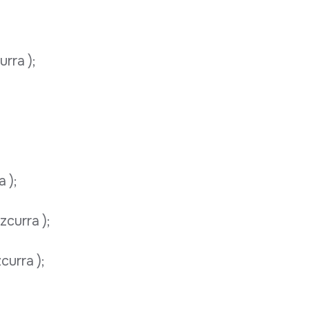
rra );
 );
zcurra );
curra );