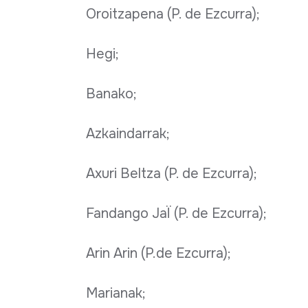
Oroitzapena (P. de Ezcurra);
Hegi;
Banako;
Azkaindarrak;
Axuri Beltza (P. de Ezcurra);
Fandango JaÏ (P. de Ezcurra);
Arin Arin (P.de Ezcurra);
Marianak;