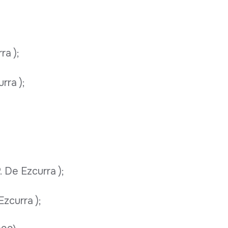
ra );
rra );
. De Ezcurra );
Ezcurra );