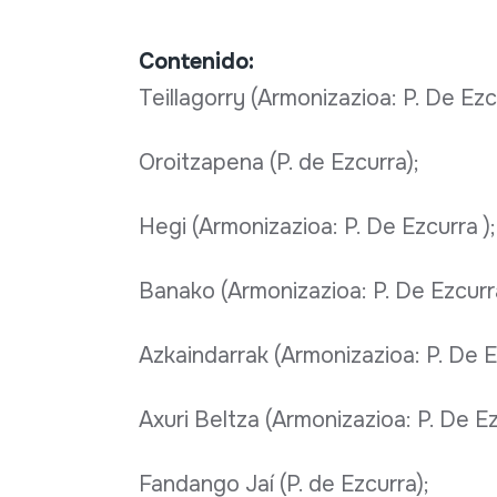
Contenido:
Teillagorry (Armonizazioa: P. De Ezcu
Oroitzapena (P. de Ezcurra);
Hegi (Armonizazioa: P. De Ezcurra );
Banako (Armonizazioa: P. De Ezcurra
Azkaindarrak (Armonizazioa: P. De E
Axuri Beltza (Armonizazioa: P. De Ez
Fandango Jaí (P. de Ezcurra);