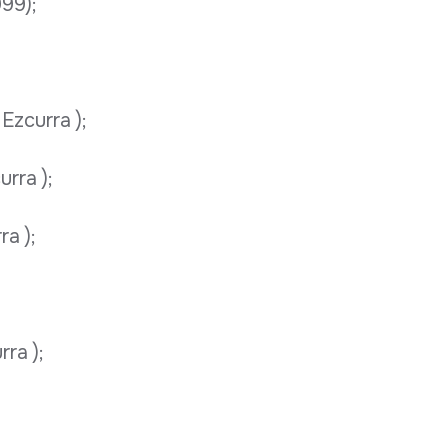
999);
Ezcurra );
rra );
ra );
ra );