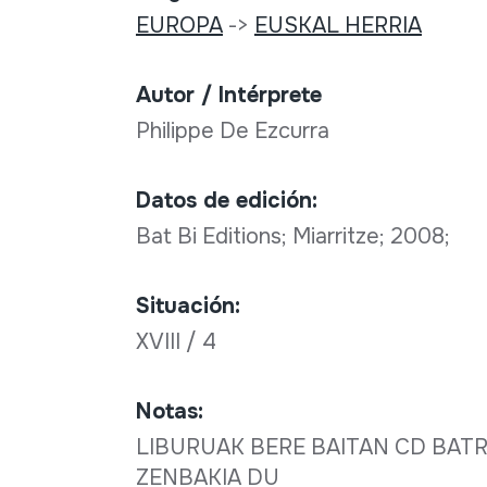
EUROPA
->
EUSKAL HERRIA
Autor / Intérprete
Philippe De Ezcurra
Datos de edición:
Bat Bi Editions; Miarritze; 2008;
Situación:
XVIII / 4
Notas:
LIBURUAK BERE BAITAN CD BAT
ZENBAKIA DU