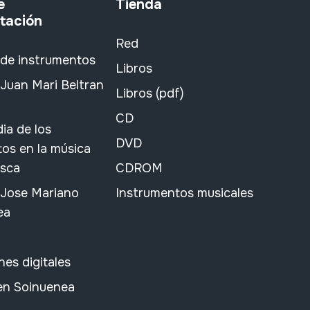
e
Tienda
tación
Red
 de instrumentos
Libros
Juan Mari Beltran
Libros (pdf)
CD
ia de los
DVD
os en la música
asca
CDROM
 Jose Mariano
Instrumentos musicales
ea
nes digitales
 en Soinuenea