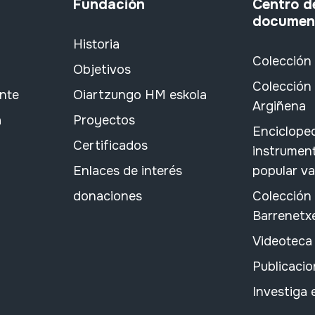
Fundación
Centro d
documen
Historia
Colección
Objetivos
Colección 
ante
Oiartzungo HM eskola
Argiñena
a
Proyectos
Encicloped
Certificados
instrument
Enlaces de interés
popular v
donaciones
Colección
Barrenetx
Videoteca
Publicacio
Investiga