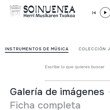
Ir directamente al contenido
JM BARRENETXEA
Dantzak
INSTRUMENTOS DE MÚSICA
COLECCIÓN 
Tipo de colección
Besteak
Origen
EUROPA
->
EUSKAL HERRIA
Escribe lo que quieres buscar
Situación:
29 Musica. Canción. Fiestas. nº4
Galería de imágenes
Ficha completa