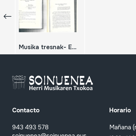
Musika tresnak- Etnografia
Contacto
Horario
943 493 578
Mañana (
soinuenea@soinuenea.eus