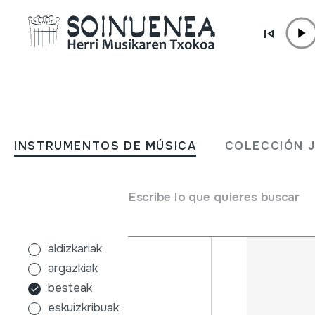
Ir directamente al contenido
INSTRUMENTOS DE MÚSICA
COLECCIÓN
INSTRUMENTOS DE MÚSICA
COLECCIÓN 
Filtros
Buscador
Escribe lo que quieres buscar
Tipo de colección
cualquiera
aldizkariak
argazkiak
besteak
eskuizkribuak