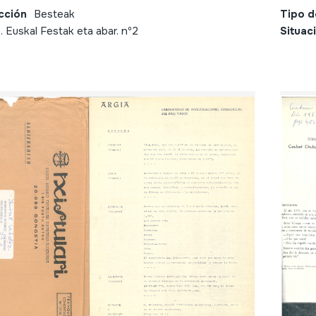
cción
Besteak
Tipo d
1. Euskal Festak eta abar. nº2
Situac