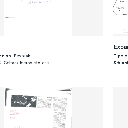
.
Expa
cción
Besteak
Tipo d
2. Celtas/ Iberos etc. etc,
Situac