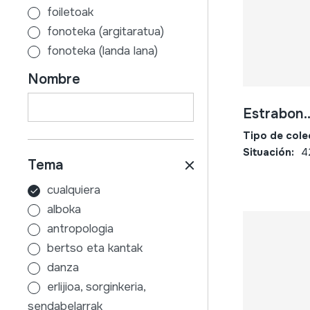
foiletoak
fonoteka (argitaratua)
fonoteka (landa lana)
gutunak
Nombre
ikus-entzunezkoak
liburuak
Estrabon..
mapak
Tipo de cole
partiturak
Situación:
4
Tema
prentsa-zatiak
cualquiera
alboka
antropologia
bertso eta kantak
danza
erlijioa, sorginkeria,
sendabelarrak