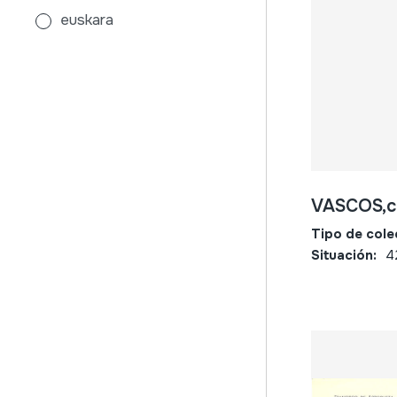
euskara
galdakao
mujer
música
música escrita
niño
otros
txistua
VASCOS,ca
Tipo de cole
Situación:
4