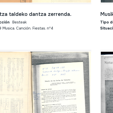
tza taldeko dantza zerrenda.
Musi
cción
Besteak
Tipo d
9 Musica. Canción. Fiestas. nº4
Situac