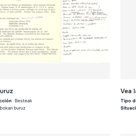
buruz
Vea l
cción
Besteak
Tipo d
lbokari buruz
Situac