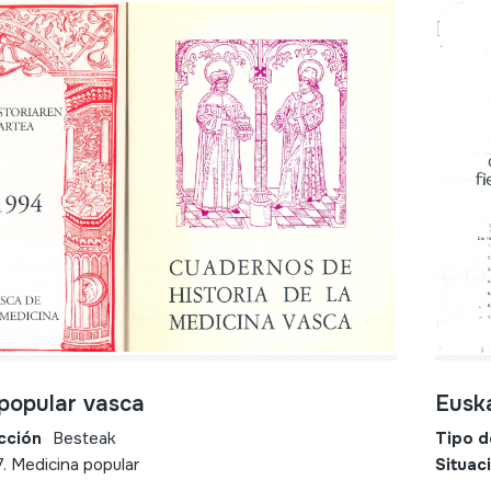
popular vasca
Euska
cción
Besteak
Tipo d
7. Medicina popular
Situac