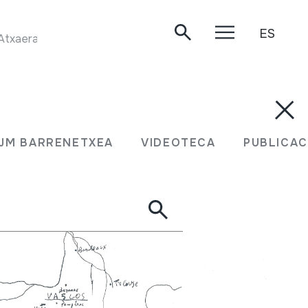
ES
xaerandio. Oiartzun, 1999.
N JM BARRENETXEA
VIDEOTECA
PUBLIC
JM BARRENETXEA
VIDEOTECA
PUBLICAC