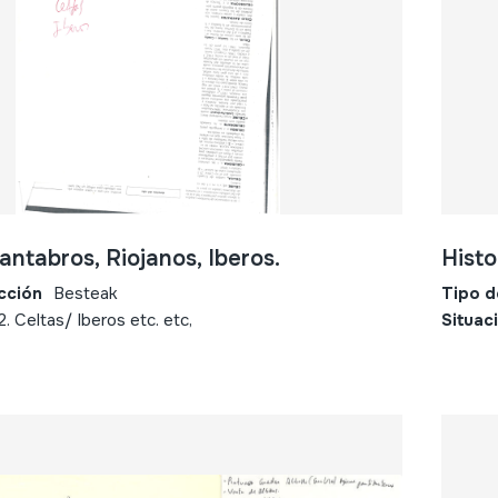
ntabros, Riojanos, Iberos.
Histo
cción
Besteak
Tipo d
2. Celtas/ Iberos etc. etc,
Situac