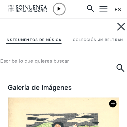
ES
Ir directamente al contenido
JM BARRENETXEA
Erraondo-ko azken
INSTRUMENTOS DE MÚSICA
COLECCIÓN JM BELTRAN
danbolinteroa
Escribe lo que quieres buscar
Tipo de colección
Liburuak
Origen
EUROPA
->
EUSKAL HERRIA
Situación:
15
Galería de imágenes