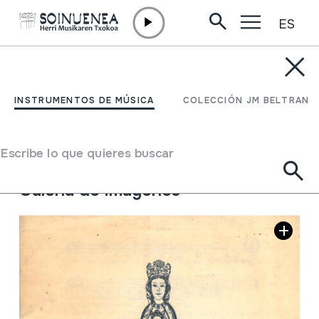
ES
Ir directamente al contenido
JM BELTRAN ARGIÑENA
Celebraciones en
INSTRUMENTOS DE MÚSICA
COLECCIÓN JM BELTRAN
Estibaliz
Escribe lo que quieres buscar
Tipo de colección
Biblioteca
Galería de imágenes