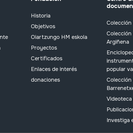
documen
Historia
Colección
Objetivos
Colección 
ante
Oiartzungo HM eskola
Argiñena
a
Proyectos
Encicloped
Certificados
instrument
Enlaces de interés
popular v
donaciones
Colección
Barrenetx
Videoteca
Publicacio
Investiga