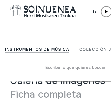
Ir directamente al contenido
JM BELTRAN ARGIÑENA
Ehorzketak S.1
INSTRUMENTOS DE MÚSICA
COLECCIÓN 
Tipo de colección
Biblioteca
Escribe lo que quieres buscar
Galería de imágenes
Ficha completa