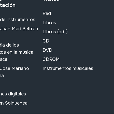
tación
Red
 de instrumentos
Libros
Juan Mari Beltran
Libros (pdf)
CD
ia de los
DVD
os en la música
asca
CDROM
 Jose Mariano
Instrumentos musicales
ea
nes digitales
 en Soinuenea