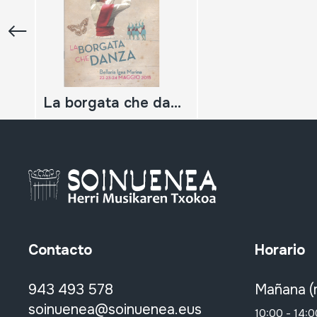
La borgata che danza; festival di strada di musiche della tradizione orale XXII edizione
Contacto
Horario
943 493 578
Mañana (
soinuenea@soinuenea.eus
10:00 - 14:0