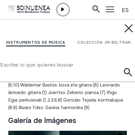
ES
Ir directamente al contenido
INSTRUMENTOS DE MÚSICA
10 tanta
INSTRUMENTOS DE MÚSICA
COLECCIÓN JM BELTRAN
Autor
Alos quartet Xabier Zeberio: biolina, nyckelharpa
Escribe lo que quieres buscar
(1,2,4,5), kalimba (8), biola (9) Francisco Herrero: biolina
Lorena Nuñez: biola Pello Ramirez: celloa, akordeoia
(6,10) Waldemar Bastos: boza eta gitarra (6) Leonardo
Amuedo: gitarra (1) Juentxo Zeberio: pianoa (7) Iñigo
Egia: perkusioak (1,2,3,6,8) Gonzalo Tejada: kontrabajua
(8,9) Alvaro Fdez. Gaviria: harmonika (9)
Galería de imágenes