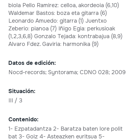
biola Pello Ramirez: celloa, akordeoia (6,10)
Waldemar Bastos: boza eta gitarra (6)
Leonardo Amuedo: gitarra (1) Juentxo
Zeberio: pianoa (7) Iñigo Egia: perkusioak
(1,2,3,6,8) Gonzalo Tejada: kontrabajua (8,9)
Alvaro Fdez. Gaviria: harmonika (9)
Datos de edición:
Nocd-records; Syntorama; CDNO 028; 2009
Situación:
III / 3
Contenido:
1- Ezpatadantza 2- Baratza baten lore polit
bat 3- Goiz 4- Asteazken euritsua 5-