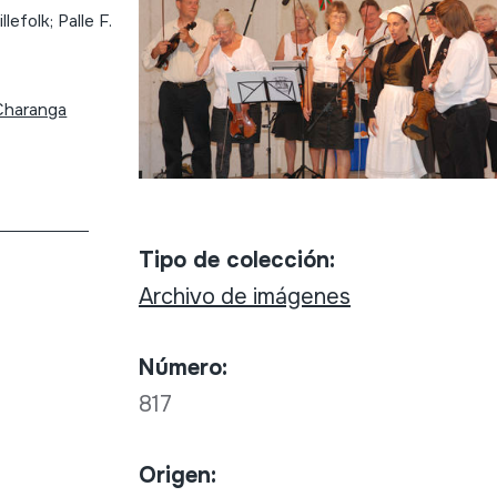
efolk; Palle F.
Charanga
Tipo de colección:
Archivo de imágenes
Número:
817
Origen: