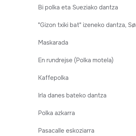
Bi polka eta Sueziako dantza
"Gizon txiki bat" izeneko dantza, S
Maskarada
En rundrejse (Polka motela)
Kaffepolka
Irla danes bateko dantza
Polka azkarra
Pasacalle eskoziarra