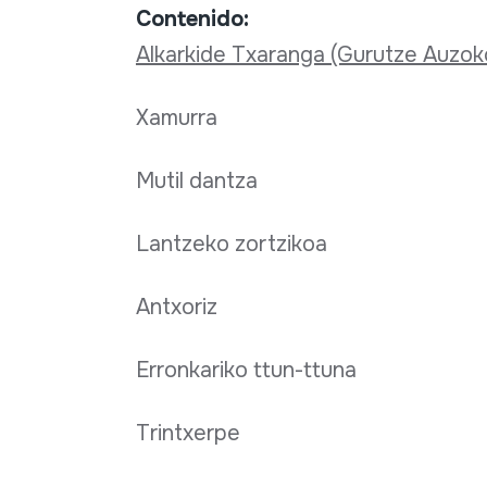
Contenido:
Alkarkide Txaranga (Gurutze Auzok
Xamurra
Mutil dantza
Lantzeko zortzikoa
Antxoriz
Erronkariko ttun-ttuna
Trintxerpe