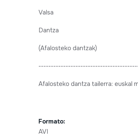
Valsa
Dantza
(Afalosteko dantzak)
----------------------------------------
Afalosteko dantza tailerra: euskal 
Formato:
AVI