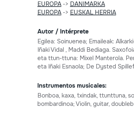
EUROPA
->
DANIMARKA
EUROPA
->
EUSKAL HERRIA
Autor / Intérprete
Egilea: Soinuenea; Emaileak: Alkark
Iñaki Vidal , Maddi Bediaga. Saxofoi
eta ttun-ttuna: Mixel Manterola. P
eta Iñaki Esnaola; De Dysted Spillefo
Instrumentos musicales:
Bonboa, kaxa, txindak, ttunttuna, soi
bombardinoa; Violin, guitar, doubleb