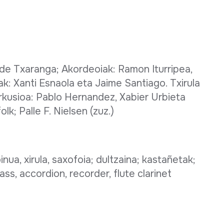
ide Txaranga; Akordeoiak: Ramon Iturripea,
ak: Xanti Esnaola eta Jaime Santiago. Txirula
erkusioa: Pablo Hernandez, Xabier Urbieta
lk; Palle F. Nielsen (zuz.)
nua, xirula, saxofoia; dultzaina; kastañetak;
ass, accordion, recorder, flute clarinet