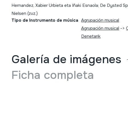
Hernandez, Xabier Urbieta eta Iñaki Esnaola; De Dysted Spill
Nielsen (zuz.)
Tipo de Instrumento de música
Agrupación musical
Agrupación musical
->
Denetarik
Galería de imágenes
Ficha completa