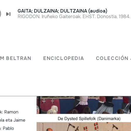
GAITA; DULZAINA; DULTZAINA (audioa)
RIGODON. Iruñeko Gaiteroak. EHST. Donostia, 1984.
JM BELTRAN
ENCICLOPEDIA
COLECCIÓN 
ranga;
imarka;
ak: Ramon
aola eta Jaime
a: Pablo