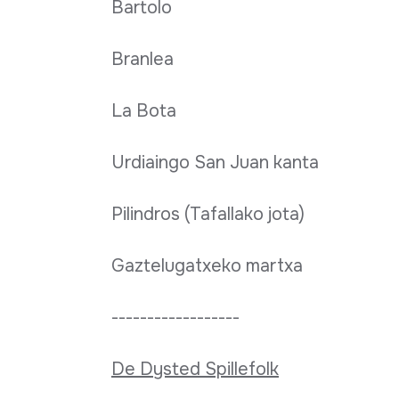
Bartolo
Branlea
La Bota
Urdiaingo San Juan kanta
Pilindros (Tafallako jota)
Gaztelugatxeko martxa
------------------
De Dysted Spillefolk