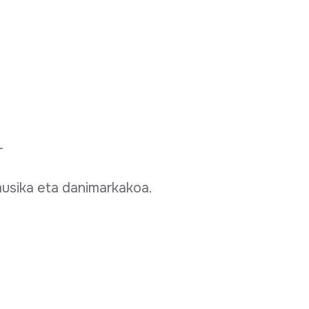
-
musika eta danimarkakoa.