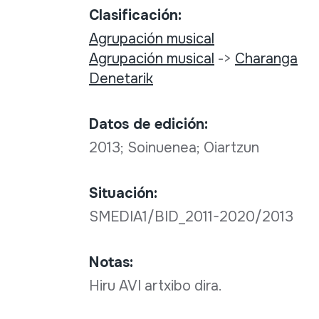
Clasificación:
Agrupación musical
Agrupación musical
->
Charanga
Denetarik
Datos de edición:
2013; Soinuenea; Oiartzun
Situación:
SMEDIA1/BID_2011-2020/2013
Notas:
Hiru AVI artxibo dira.