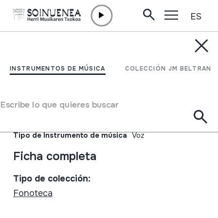
ES
Ir directamente al contenido
INSTRUMENTOS DE MÚSICA
Afrika III
INSTRUMENTOS DE MÚSICA
COLECCIÓN JM BELTRAN
Autor
Emaile ezberdinak Abdel Gadir Salim; Abdel Aziz El
Escribe lo que quieres buscar
Mubarak; Ali Farka Toure; Black Umfolosi; Cheikh Lô; Jali
Musa Jawara; Khalifa Ould Eide; Oumou Sangare
Tipo de Instrumento de música
Voz
Ficha completa
Tipo de colección:
Fonoteca