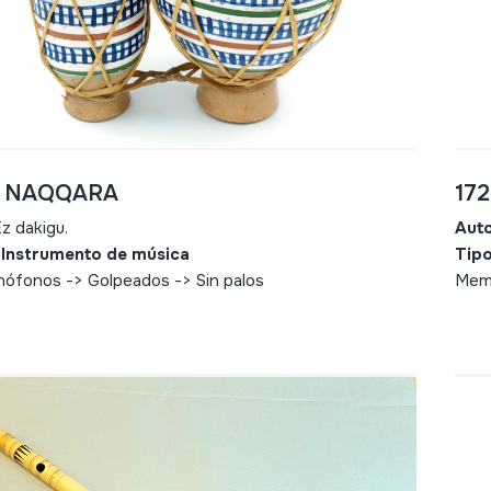
- NAQQARA
17
z dakigu.
Aut
 Instrumento de música
Tipo
ófonos -> Golpeados -> Sin palos
Memb