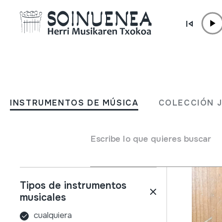
Ir directamente al contenido
INSTRUMENTOS DE MÚSICA
COLECCIÓN
INSTRUMENTOS DE MÚSICA
COLECCIÓN 
Filtros
Buscador
Nombre
Escribe lo que quieres buscar
Tipos de instrumentos
musicales
cualquiera