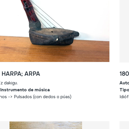
- HARPA; ARPA
180
z dakigu.
Aut
 Instrumento de música
Tipo
nos -> Pulsados (con dedos o púas)
Idió