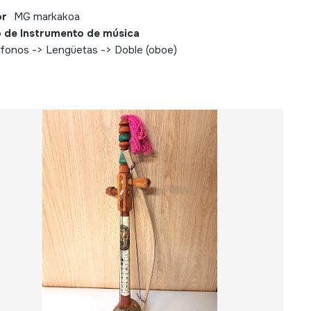
or
MG markakoa
 de Instrumento de música
fonos -> Lengüetas -> Doble (oboe)