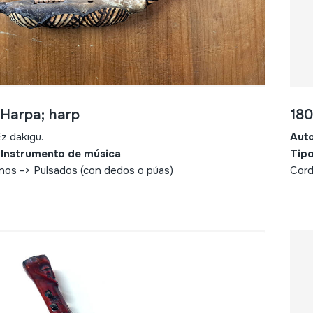
 Harpa; harp
180
z dakigu.
Aut
 Instrumento de música
Tipo
nos -> Pulsados (con dedos o púas)
Cord