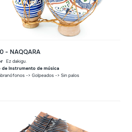
20 - NAQQARA
or
Ez dakigu.
 de Instrumento de música
ranófonos -> Golpeados -> Sin palos