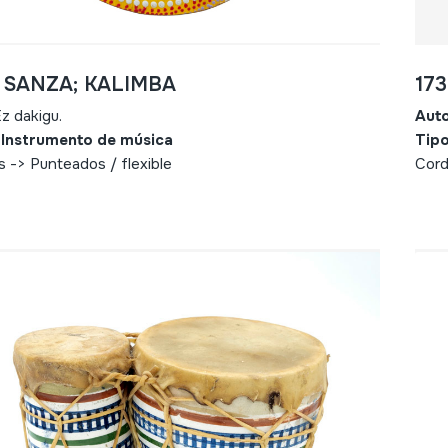
- SANZA; KALIMBA
17
z dakigu.
Aut
 Instrumento de música
Tipo
s -> Punteados / flexible
Cord