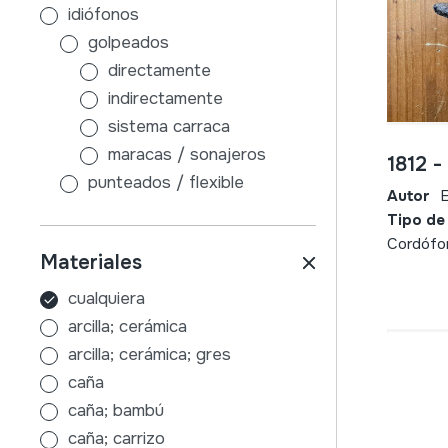
idiófonos
golpeados
directamente
indirectamente
sistema carraca
maracas / sonajeros
1812 -
punteados / flexible
Autor
E
sin caja de resonancia
Tipo de
con caja de resonancia
Cordófo
Materiales
frotados / friccionados
aire
cualquiera
membranófonos
arcilla; cerámica
golpeados
arcilla; cerámica; gres
tambores con palos
caña
sin palos
caña; bambú
indirectamente
caña; carrizo