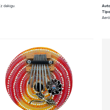
z dakigu.
Aut
Tipo
Aeró