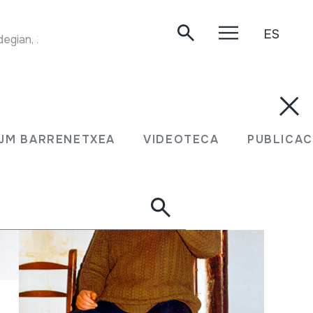
ES
ldegian, 2005/05/06.
JM BARRENETXEA
VIDEOTECA
PUBLICAC