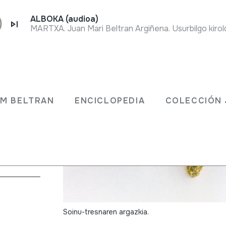
ALBOKA (audioa)
MARTXA. Juan Mari Beltran Argiñena. Usurbilgo kiro
KA
JM BELTRAN
ENCICLOPEDIA
COLECCIÓN 
as
->
Libre
Soinu-tresnaren argazkia.