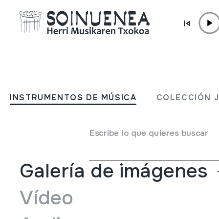
Ir directamente al contenido
INSTRUMENTOS DE MÚSICA
AHO-SOINUA; HARMONI
INSTRUMENTOS DE MÚSICA
COLECCIÓN 
Autor
Vermona markakoa; Fabrique en RDA.
Tipo de Instrumento de música
Aerófonos
->
Lengüet
Escribe lo que quieres buscar
Galería de imágenes
Vídeo