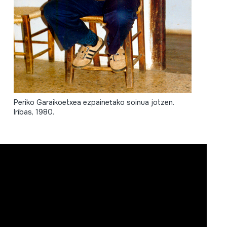
Periko Garaikoetxea ezpainetako soinua jotzen.
Iribas, 1980.