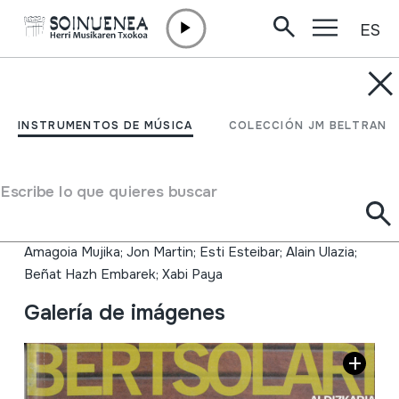
ES
Ir directamente al contenido
INSTRUMENTOS DE MÚSICA
Bertsolari, 104 zenbakia;
INSTRUMENTOS DE MÚSICA
COLECCIÓN JM BELTRAN
Kontatutakoak eta
isildutakoak
Escribe lo que quieres buscar
Autor
Amagoia Mujika; Jon Martin; Esti Esteibar; Alain Ulazia;
Beñat Hazh Embarek; Xabi Paya
Galería de imágenes