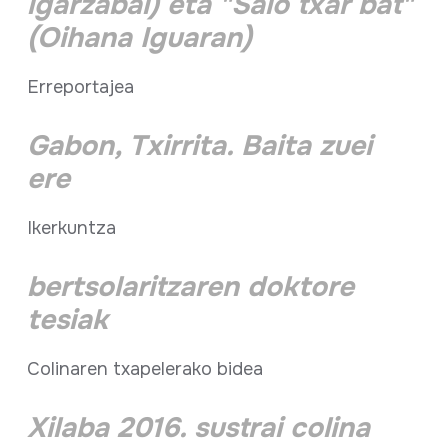
igarzabal) eta "Saio txar bat"
(Oihana Iguaran)
Erreportajea
Gabon, Txirrita. Baita zuei
ere
Ikerkuntza
bertsolaritzaren doktore
tesiak
Colinaren txapelerako bidea
Xilaba 2016. sustrai colina