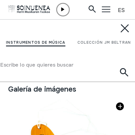
ES
Ir directamente al contenido
INSTRUMENTOS DE MÚSICA
BULLROARER
INSTRUMENTOS DE MÚSICA
COLECCIÓN JM BELTRAN
Autor
Murra Wolka Creations; Australia; Aboriginal People &
Escribe lo que quieres buscar
Their Families.
Tipo de Instrumento de música
Aerófonos
->
Libre
Galería de imágenes