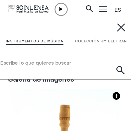
ES
Ir directamente al contenido
INSTRUMENTOS DE MÚSICA
DULZAINA; DOLÇAINA
INSTRUMENTOS DE MÚSICA
COLECCIÓN JM BELTRAN
Autor
Ez dakigu.
Tipo de Instrumento de música
Escribe lo que quieres buscar
Aerófonos
->
Lengüetas
->
Doble (oboe)
Galería de imágenes