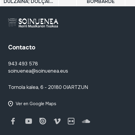
DULZAINA; DOLÇAINA
BOMBARDE
Contacto
943 493 578
soinuenea@soinuenea.eus
Tornola kalea, 6 - 20180 OIARTZUN
Ver en Google Maps
Facebook
Youtube
Issuu
Vimeo
Flickr
SoundCloud