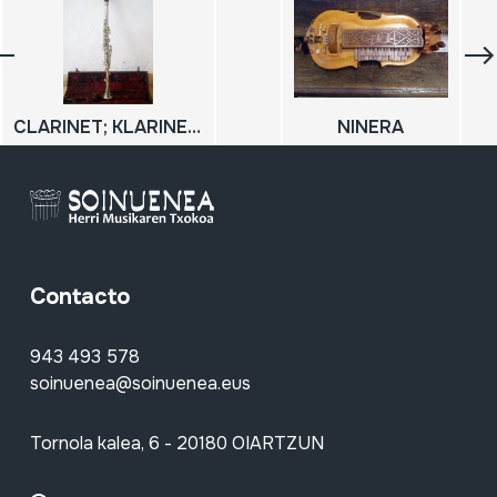
CLARINET; KLARINETE; KLARINETE METALIKOA
NINERA
Contacto
943 493 578
soinuenea@soinuenea.eus
Tornola kalea, 6 - 20180 OIARTZUN