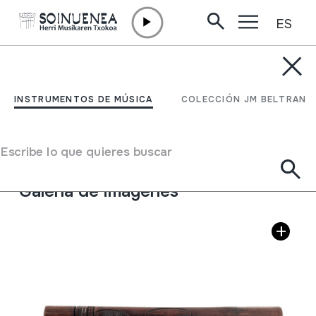
ES
Ir directamente al contenido
INSTRUMENTOS DE MÚSICA
FLAUTA
INSTRUMENTOS DE MÚSICA
COLECCIÓN JM BELTRAN
Autor
Ez dakigu.
Tipo de Instrumento de música
Escribe lo que quieres buscar
Aerófonos
->
Flautas
->
Travesera
Galería de imágenes