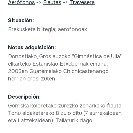
Aerófonos
->
Flautas
->
Travesera
Situación:
Erakusketa biltegia; aerofonoak
Notas adquisición:
Donostiako, Gros auzoko "Gimnástica de Ulia"
elkarteko Estanislao Etxeberriak emana.
2003an Guatemalako Chichicastenango
herrian erosi zuten.
Descripción:
Gorriska koloretako zurezko zeharkako flauta.
Tonu aldaketarako 8 zulo ditu (7 aurrekaldean
eta 1 atzekaldean). Tailaturik dago.