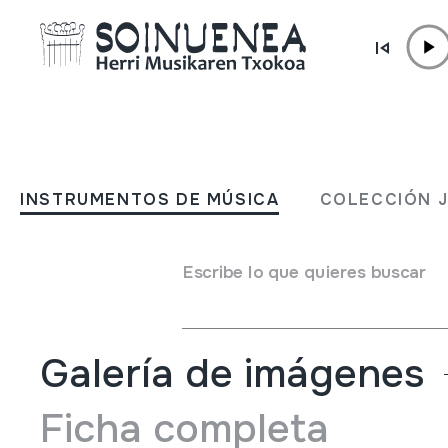
Ir directamente al contenido
INSTRUMENTOS DE MÚSICA
FRAITA
INSTRUMENTOS DE MÚSICA
COLECCIÓN 
Autor
Ângelo Arribas
Tipo de Instrumento de música
Escribe lo que quieres buscar
Aerófonos
->
Flautas
->
Recta (de una mano) + flautillas
Galería de imágenes
Ficha completa