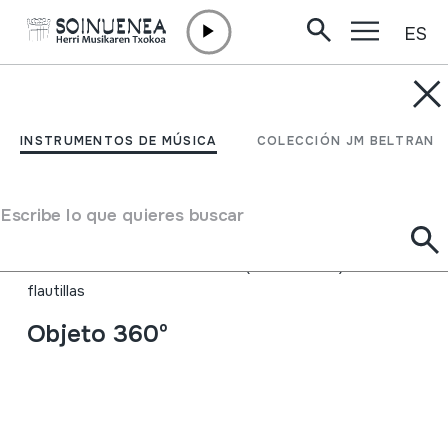
ES
Ir directamente al contenido
INSTRUMENTOS DE MÚSICA
GAITA MACHO; CUISI
INSTRUMENTOS DE MÚSICA
COLECCIÓN JM BELTRAN
BUNZI MACHO
Escribe lo que quieres buscar
Autor
Ez dakigu.
Tipo de Instrumento de música
Aerófonos
->
Flautas
->
Recta (de una mano) +
flautillas
Objeto 360º