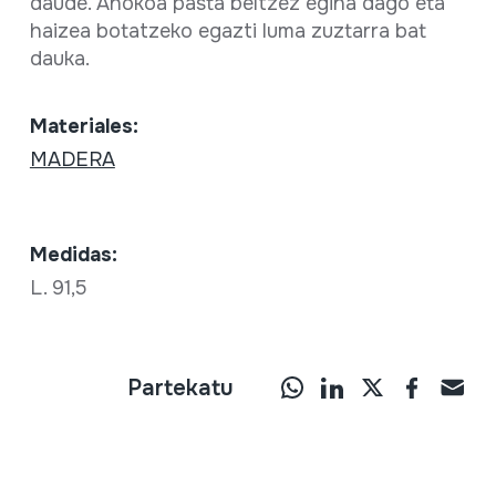
daude. Ahokoa pasta beltzez egina dago eta
haizea botatzeko egazti luma zuztarra bat
dauka.
Materiales:
MADERA
Medidas:
L. 91,5
Partekatu