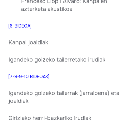
Francesc Llop i Alvaro: Kanpaien
azterketa akustikoa
[6. BIDEOA]
Kanpai joaldiak
Igandeko goizeko tailerretako irudiak
[7-8-9-10 BIDEOAK]
Igandeko goizeko tailerrak (jarraipena) eta
joaldiak
Giriziako herri-bazkariko irudiak