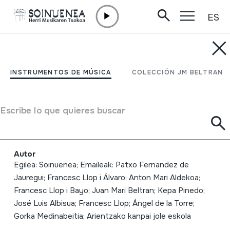
ES
Ir directamente al contenido
INSTRUMENTOS DE MÚSICA
HERRI MUSIKAREN 7.
INSTRUMENTOS DE MÚSICA
COLECCIÓN JM BELTRAN
JARDUNALDIAK:
Kanpaiak eta ezkilak;
Escribe lo que quieres buscar
2008-11-29; 2008-11-30
Autor
Egilea: Soinuenea; Emaileak: Patxo Fernandez de
Jauregui; Francesc Llop i Álvaro; Anton Mari Aldekoa;
Francesc Llop i Bayo; Juan Mari Beltran; Kepa Pinedo;
José Luis Albisua; Francesc Llop; Ángel de la Torre;
Gorka Medinabeitia; Arientzako kanpai jole eskola