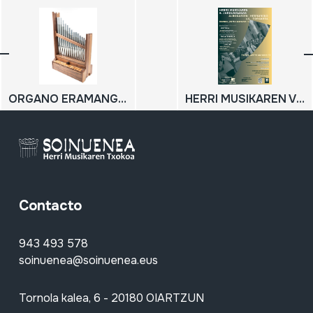
ORGANO ERAMANGARRIA; ORGANO PORTATIVO
HERRI MUSIKAREN VI. JARDUNALDIAK: ALBOKARIEN HERNANIKO XIV. TOPAKETA; 2007-11-17; 2007-11-18
Contacto
943 493 578
soinuenea@soinuenea.eus
Tornola kalea, 6 - 20180 OIARTZUN