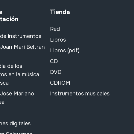
e
Tienda
tación
Red
 de instrumentos
Libros
Juan Mari Beltran
Libros (pdf)
CD
ia de los
DVD
os en la música
asca
CDROM
 Jose Mariano
Instrumentos musicales
ea
nes digitales