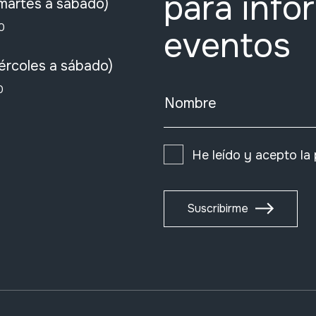
para info
martes a sábado)
0
eventos
ércoles a sábado)
0
Nombre
He leído y acepto la
Suscribirme