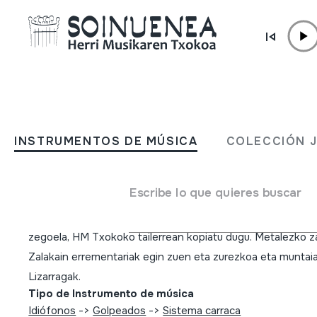
Ir directamente al contenido
INSTRUMENTOS DE MÚSICA
KARRAKA; ELIZAKO KAR
INSTRUMENTOS DE MÚSICA
COLECCIÓN 
HANDIA
Escribe lo que quieres buscar
Autor
Oiartzungo elizaren kanpandorrean aurkitutakoa eta egoer
zegoela, HM Txokoko tailerrean kopiatu dugu. Metalezko z
Zalakain errementariak egin zuen eta zurezkoa eta muntai
Lizarragak.
Tipo de Instrumento de música
Idiófonos
->
Golpeados
->
Sistema carraca