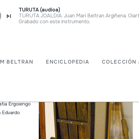
TURUTA (audioa)
TURUTA JOALDIA. Juan Mari Beltran Argiñena. Oiar
Grabado con este instrumento.
RAKA
JM BELTRAN
ENCICLOPEDIA
COLECCIÓN 
a txarrean
atia Ergoiengo
a Eduardo