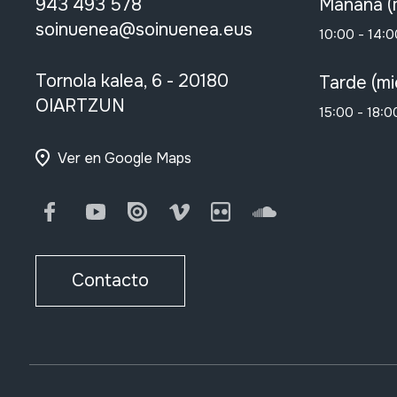
943 493 578
Mañana (
soinuenea@soinuenea.eus
10:00 - 14:0
Tornola kalea, 6 - 20180
Tarde (mi
OIARTZUN
15:00 - 18:0
Ver en Google Maps
Facebook
Youtube
Issuu
Vimeo
Flickr
SoundCloud
Contacto