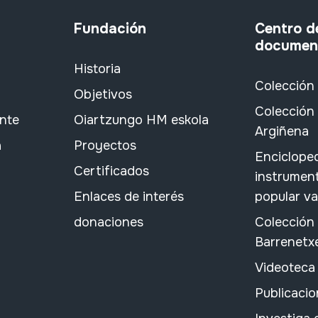
Fundación
Centro d
documen
Historia
Colección
Objetivos
Colección 
ante
Oiartzungo HM eskola
Argiñena
a
Proyectos
Encicloped
Certificados
instrument
Enlaces de interés
popular v
donaciones
Colección
Barrenetx
Videoteca
Publicacio