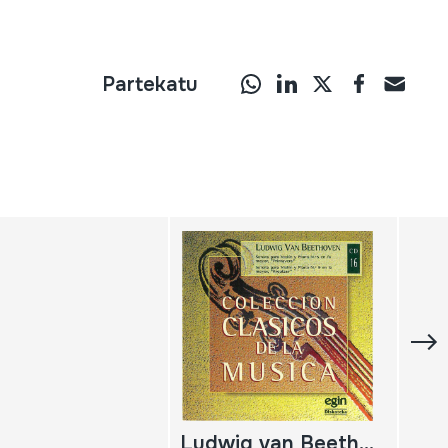
Partekatu
Ludwig van Beethoven; Sonata para violín y piano nº 5 en fa mayor, 'Primavera'; Sonata para violín y piano nº 9 en la mayor, 'Kreutzer'