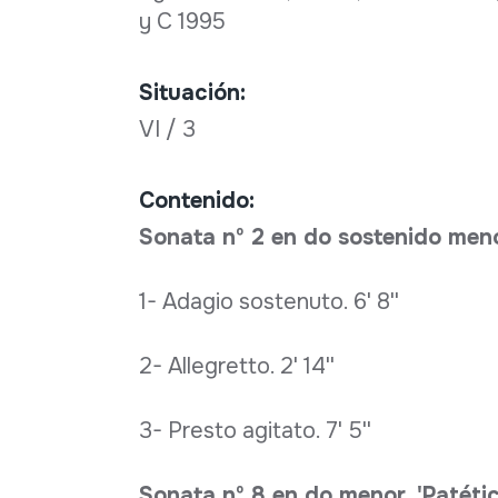
y C 1995
Situación:
VI / 3
Contenido:
Sonata nº 2 en do sostenido menor
1- Adagio sostenuto. 6' 8''
2- Allegretto. 2' 14''
3- Presto agitato. 7' 5''
Sonata nº 8 en do menor, 'Patétic