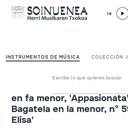
Ir directamente al contenido
INSTRUMENTOS DE MÚSICA
Ludwig van Beethoven; S
INSTRUMENTOS DE MÚSICA
COLECCIÓN 
nº 2 en do sostenido meno
'Claro de luna'; Sonata nº 
Escribe lo que quieres buscar
menor, 'Patética'; Sonata 
en fa menor, 'Appasionata'
Bagatela en la menor, nº 5
Elisa'