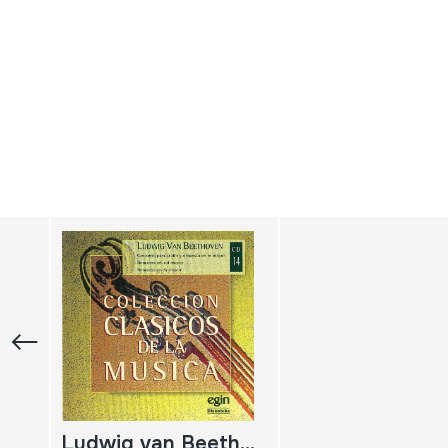
Ludwig van Beethoven; Concierto para violín y orquesta en re mayor; Romanza en sol mayor; Romanza en fa mayor